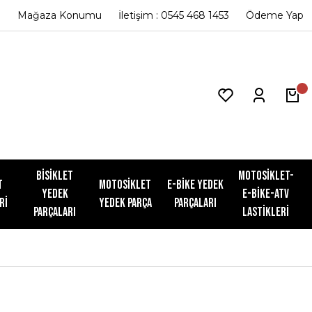
Mağaza Konumu
İletişim : 0545 468 1453
Ödeme Yap
Bisiklet
Motosiklet-
t
Motosiklet
E-Bike Yedek
Yedek
E-Bike-ATV
ri
Yedek Parça
Parçaları
Parçaları
Lastikleri