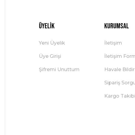
Üyelik
Kurumsal
Yeni Üyelik
İletişim
Üye Girişi
İletişim For
Şifremi Unuttum
Havale Bild
Sipariş Sorg
Kargo Takib