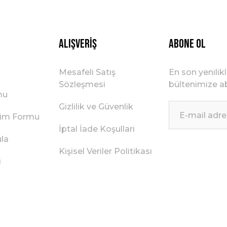
Alışveriş
ABONE OL
Mesafeli Satış
En son yenilik
Sözleşmesi
bültenimize ab
mu
Gizlilik ve Güvenlik
irim Formu
İptal İade Koşullari
ula
Kişisel Veriler Politikası
i