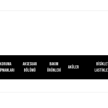
KORUMA
AKSESUAR
Bakım
Bisikle
Aküler
İPMANLARI
BÖLÜMÜ
Ürünleri
Lastikle