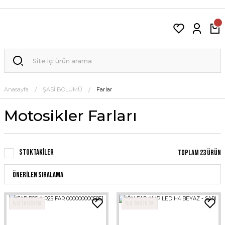
Anasayfa
ŞASİ BÖLÜMÜ
Farlar
Motosikler Farları
Stoktakiler
Toplam 23 ürün
%0 İNDİRİM
%0 İNDİRİM