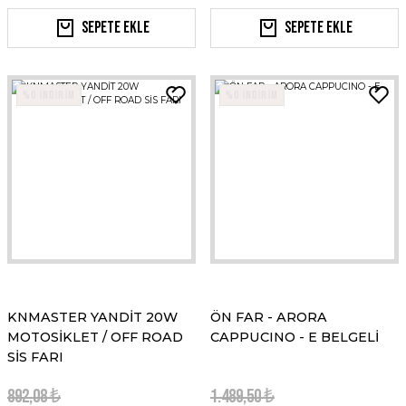
Sepete Ekle
Sepete Ekle
%0 İNDİRİM
%0 İNDİRİM
KNMASTER YANDİT 20W
ÖN FAR - ARORA
MOTOSİKLET / OFF ROAD
CAPPUCINO - E BELGELİ
SİS FARI
892,08 ₺
1.489,50 ₺