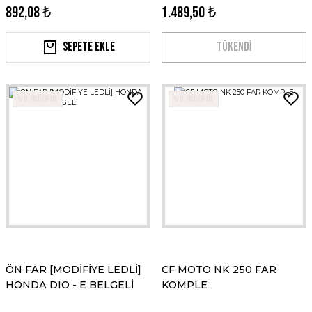
892,08 ₺
1.489,50 ₺
Sepete Ekle
TÜKENDİ
%0 İNDİRİM
%0 İNDİRİM
ÖN FAR [MODİFİYE LEDLİ]
CF MOTO NK 250 FAR
HONDA DIO - E BELGELİ
KOMPLE