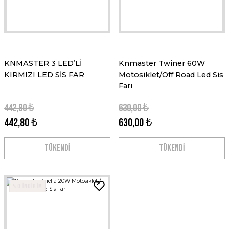
KNMASTER 3 LED’Lİ
Knmaster Twiner 60W
KIRMIZI LED SİS FAR
Motosiklet/Off Road Led Sis
Farı
442,80 ₺
630,00 ₺
442,80 ₺
630,00 ₺
TÜKENDİ
TÜKENDİ
%0 İNDİRİM