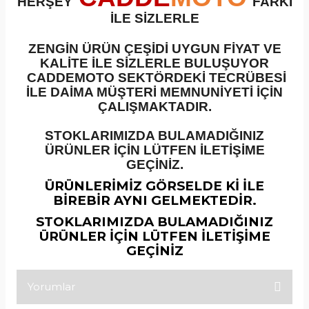
HERŞEY
FARKI
İLE SİZLERLE
ZENGİN ÜRÜN ÇEŞİDİ UYGUN FİYAT VE
KALİTE İLE SİZLERLE BULUŞUYOR
CADDEMOTO SEKTÖRDEKİ TECRÜBESİ
İLE DAİMA MÜŞTERİ MEMNUNİYETİ İÇİN
ÇALIŞMAKTADIR.
STOKLARIMIZDA BULAMADIĞINIZ
ÜRÜNLER İÇİN LÜTFEN İLETİŞİME
GEÇİNİZ.
ÜRÜNLERİMİZ GÖRSELDE Kİ İLE
BİREBİR AYNI GELMEKTEDİR.
STOKLARIMIZDA BULAMADIĞINIZ
ÜRÜNLER İÇİN LÜTFEN İLETİŞİME
GEÇİNİZ
Yorumlar