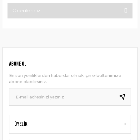
Önerileriniz
Bu ürüne ilk yorumu siz yapın!
Bu ürünün fiyat bilgisi, resim, ürün açıklamalarında ve diğer
konularda yetersiz gördüğünüz noktaları öneri formunu
Yorum Yaz
kullanarak tarafımıza iletebilirsiniz.
Görüş ve önerileriniz için teşekkür ederiz.
Ürün resmi kalitesiz, bozuk veya görüntülenemiyor.
ABONE OL
Ürün açıklamasında eksik bilgiler bulunuyor.
En son yeniliklerden haberdar olmak için e-bültenimize
Ürün bilgilerinde hatalar bulunuyor.
abone olabilirsiniz.
Ürün fiyatı diğer sitelerden daha pahalı.
Bu ürüne benzer farklı alternatifler olmalı.
Üyelik
Gönder