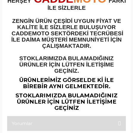
HERŞEY
FARKI
İLE SİZLERLE
ZENGİN ÜRÜN ÇEŞİDİ UYGUN FİYAT VE
KALİTE İLE SİZLERLE BULUŞUYOR
CADDEMOTO SEKTÖRDEKİ TECRÜBESİ
İLE DAİMA MÜŞTERİ MEMNUNİYETİ İÇİN
ÇALIŞMAKTADIR.
STOKLARIMIZDA BULAMADIĞINIZ
ÜRÜNLER İÇİN LÜTFEN İLETİŞİME
GEÇİNİZ.
ÜRÜNLERİMİZ GÖRSELDE Kİ İLE
BİREBİR AYNI GELMEKTEDİR.
STOKLARIMIZDA BULAMADIĞINIZ
ÜRÜNLER İÇİN LÜTFEN İLETİŞİME
GEÇİNİZ
Yorumlar