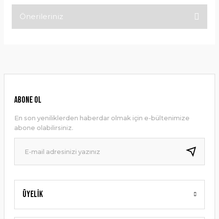
Önerileriniz
Bu ürüne ilk yorumu siz yapın!
Bu ürünün fiyat bilgisi, resim, ürün açıklamalarında ve diğer
konularda yetersiz gördüğünüz noktaları öneri formunu
Yorum Yaz
kullanarak tarafımıza iletebilirsiniz.
Görüş ve önerileriniz için teşekkür ederiz.
Ürün resmi kalitesiz, bozuk veya görüntülenemiyor.
ABONE OL
Ürün açıklamasında eksik bilgiler bulunuyor.
En son yeniliklerden haberdar olmak için e-bültenimize
Ürün bilgilerinde hatalar bulunuyor.
abone olabilirsiniz.
Ürün fiyatı diğer sitelerden daha pahalı.
Bu ürüne benzer farklı alternatifler olmalı.
Üyelik
Gönder