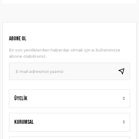
Bu ürünün fiyat bilgisi, resim, ürün açıklamalarında ve diğer
konularda yetersiz gördüğünüz noktaları öneri formunu
Yorum Yaz
kullanarak tarafımıza iletebilirsiniz.
Görüş ve önerileriniz için teşekkür ederiz.
Ürün resmi kalitesiz, bozuk veya görüntülenemiyor.
ABONE OL
Ürün açıklamasında eksik bilgiler bulunuyor.
En son yeniliklerden haberdar olmak için e-bültenimize
Ürün bilgilerinde hatalar bulunuyor.
abone olabilirsiniz.
Ürün fiyatı diğer sitelerden daha pahalı.
Bu ürüne benzer farklı alternatifler olmalı.
Üyelik
Gönder
Kurumsal