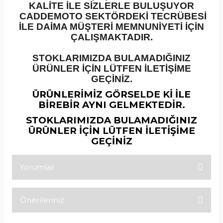
KALİTE İLE SİZLERLE BULUŞUYOR
CADDEMOTO SEKTÖRDEKİ TECRÜBESİ
İLE DAİMA MÜŞTERİ MEMNUNİYETİ İÇİN
ÇALIŞMAKTADIR.
STOKLARIMIZDA BULAMADIĞINIZ
ÜRÜNLER İÇİN LÜTFEN İLETİŞİME
GEÇİNİZ.
ÜRÜNLERİMİZ GÖRSELDE Kİ İLE
BİREBİR AYNI GELMEKTEDİR.
STOKLARIMIZDA BULAMADIĞINIZ
ÜRÜNLER İÇİN LÜTFEN İLETİŞİME
GEÇİNİZ
Yorumlar
Önerileriniz
Bu ürüne ilk yorumu siz yapın!