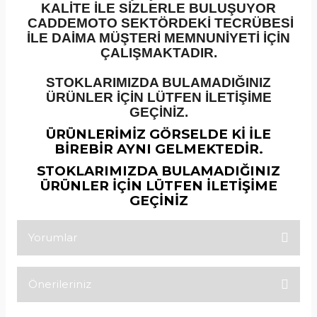
KALİTE İLE SİZLERLE BULUŞUYOR
CADDEMOTO SEKTÖRDEKİ TECRÜBESİ
İLE DAİMA MÜŞTERİ MEMNUNİYETİ İÇİN
ÇALIŞMAKTADIR.
STOKLARIMIZDA BULAMADIĞINIZ
ÜRÜNLER İÇİN LÜTFEN İLETİŞİME
GEÇİNİZ.
ÜRÜNLERİMİZ GÖRSELDE Kİ İLE
BİREBİR AYNI GELMEKTEDİR.
STOKLARIMIZDA BULAMADIĞINIZ
ÜRÜNLER İÇİN LÜTFEN İLETİŞİME
GEÇİNİZ
Yorumlar
Önerileriniz
Bu ürüne ilk yorumu siz yapın!