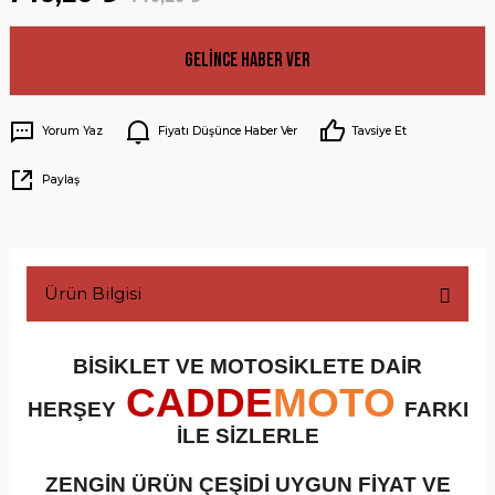
Gelince Haber Ver
Yorum Yaz
Fiyatı Düşünce Haber Ver
Tavsiye Et
Paylaş
Ürün Bilgisi
BİSİKLET VE MOTOSİKLETE DAİR
CADDE
MOTO
HERŞEY
FARKI
İLE SİZLERLE
ZENGİN ÜRÜN ÇEŞİDİ UYGUN FİYAT VE