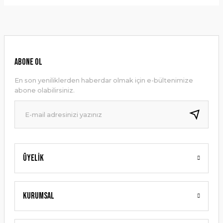
Bu ürünün fiyat bilgisi, resim, ürün açıklamalarında ve diğer
konularda yetersiz gördüğünüz noktaları öneri formunu
Yorum Yaz
kullanarak tarafımıza iletebilirsiniz.
Görüş ve önerileriniz için teşekkür ederiz.
Ürün resmi kalitesiz, bozuk veya görüntülenemiyor.
ABONE OL
Ürün açıklamasında eksik bilgiler bulunuyor.
En son yeniliklerden haberdar olmak için e-bültenimize
Ürün bilgilerinde hatalar bulunuyor.
abone olabilirsiniz.
Ürün fiyatı diğer sitelerden daha pahalı.
Bu ürüne benzer farklı alternatifler olmalı.
Üyelik
Gönder
Kurumsal