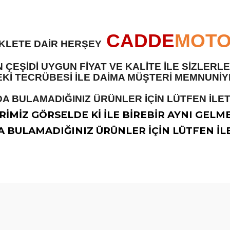
CADDE
MOT
İKLETE DAİR HERŞEY
 ÇEŞİDİ UYGUN FİYAT VE KALİTE İLE SİZLER
 TECRÜBESİ İLE DAİMA MÜŞTERİ MEMNUNİYET
A BULAMADIĞINIZ ÜRÜNLER İÇİN LÜTFEN İLETİ
İMİZ GÖRSELDE Kİ İLE BİREBİR AYNI GELM
 BULAMADIĞINIZ ÜRÜNLER İÇİN LÜTFEN İLE
diğer konularda yetersiz gördüğünüz noktaları öneri formunu kullanarak t
Bu ürüne ilk yorumu siz yapın!
Yorum Yaz