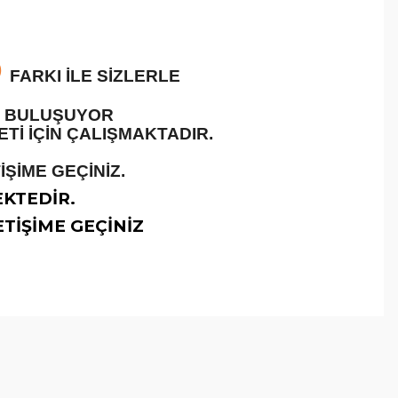
O
FARKI İLE SİZLERLE
LE BULUŞUYOR
İ İÇİN ÇALIŞMAKTADIR.
ŞİME GEÇİNİZ.
EKTEDİR.
TİŞİME GEÇİNİZ
arafımıza iletebilirsiniz.