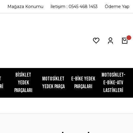
Mağaza Konumu
İletişim : 0545 468 1453
Ödeme Yap
Bisiklet
Motosiklet-
t
Motosiklet
E-Bike Yedek
Yedek
E-Bike-ATV
ri
Yedek Parça
Parçaları
Parçaları
Lastikleri