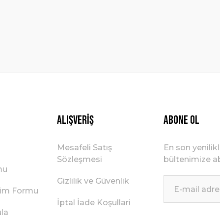
Gönder
Alışveriş
ABONE OL
Mesafeli Satış
En son yenilik
Sözleşmesi
bültenimize ab
mu
Gizlilik ve Güvenlik
irim Formu
İptal İade Koşullari
ula