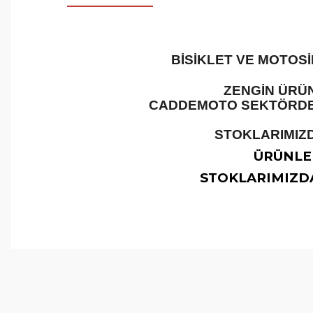
BİSİKLET VE MOTOS
ZENGİN ÜRÜN
CADDEMOTO SEKTÖRDEKİ
STOKLARIMIZD
ÜRÜNLER
STOKLARIMIZDA
Bu ürünün fiyat bilgisi, resim, ürün açıklamalarında ve 
Görüş ve önerileriniz için teşekkür ederiz.
Ürün resmi kalitesiz, bozuk veya görüntülenemiyor.
Ürün açıklamasında eksik bilgiler bulunuyor.