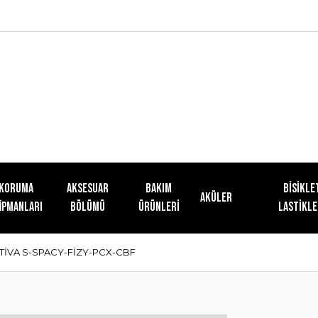
KORUMA
AKSESUAR
Bakım
Bisikle
Aküler
İPMANLARI
BÖLÜMÜ
Ürünleri
Lastikle
İVA S-SPACY-FİZY-PCX-CBF