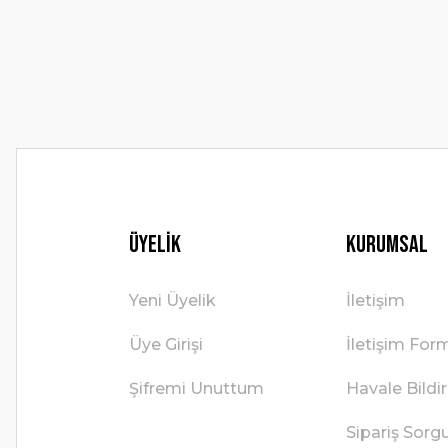
Ürün bilgilerinde hatalar bulunuyor.
Ürün fiyatı diğer sitelerden daha pahalı.
Bu ürüne benzer farklı alternatifler olmalı.
Üyelik
Kurumsal
Yeni Üyelik
İletişim
Üye Girişi
İletişim For
Şifremi Unuttum
Havale Bild
Sipariş Sorg