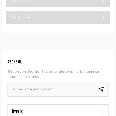
Yorumlar
Önerileriniz
Bu ürüne ilk yorumu siz yapın!
Bu ürünün fiyat bilgisi, resim, ürün açıklamalarında ve diğer
konularda yetersiz gördüğünüz noktaları öneri formunu
Yorum Yaz
kullanarak tarafımıza iletebilirsiniz.
Görüş ve önerileriniz için teşekkür ederiz.
Ürün resmi kalitesiz, bozuk veya görüntülenemiyor.
ABONE OL
Ürün açıklamasında eksik bilgiler bulunuyor.
En son yeniliklerden haberdar olmak için e-bültenimize
Ürün bilgilerinde hatalar bulunuyor.
abone olabilirsiniz.
Ürün fiyatı diğer sitelerden daha pahalı.
Bu ürüne benzer farklı alternatifler olmalı.
Üyelik