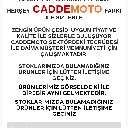
CADDE
MOTO
incirler
HERŞEY
FARKI
Silindir Setleri
Ön Fren Diskleri
İLE SİZLERLE
inyaller
Silindir Üst Kapaklar
ZENGİN ÜRÜN ÇEŞİDİ UYGUN FİYAT VE
KALİTE İLE SİZLERLE BULUŞUYOR
plar
ubaplar
CADDEMOTO SEKTÖRDEKİ TECRÜBESİ
İLE DAİMA MÜŞTERİ MEMNUNİYETİ İÇİN
ÇALIŞMAKTADIR.
Tahrik Misketleri
Üst Fren Merkezleri
STOKLARIMIZDA BULAMADIĞINIZ
Tansiyoner
Yağ Filtreleri
ÜRÜNLER İÇİN LÜTFEN İLETİŞİME
GEÇİNİZ.
Yağ Pompaları
ÜRÜNLERİMİZ GÖRSELDE Kİ İLE
BİREBİR AYNI GELMEKTEDİR.
Zincir Dişli Setleri
STOKLARIMIZDA BULAMADIĞINIZ
ÜRÜNLER İÇİN LÜTFEN İLETİŞİME
GEÇİNİZ