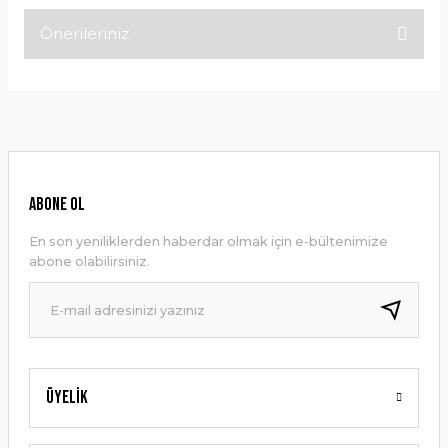
Önerileriniz
Bu ürüne ilk yorumu siz yapın!
Bu ürünün fiyat bilgisi, resim, ürün açıklamalarında ve diğer
konularda yetersiz gördüğünüz noktaları öneri formunu
Yorum Yaz
kullanarak tarafımıza iletebilirsiniz.
Görüş ve önerileriniz için teşekkür ederiz.
Ürün resmi kalitesiz, bozuk veya görüntülenemiyor.
ABONE OL
Ürün açıklamasında eksik bilgiler bulunuyor.
En son yeniliklerden haberdar olmak için e-bültenimize
Ürün bilgilerinde hatalar bulunuyor.
abone olabilirsiniz.
Ürün fiyatı diğer sitelerden daha pahalı.
Bu ürüne benzer farklı alternatifler olmalı.
Üyelik
Gönder