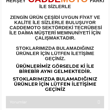
HERŞEY
FARKI
İLE SİZLERLE
ZENGİN ÜRÜN ÇEŞİDİ UYGUN FİYAT VE
KALİTE İLE SİZLERLE BULUŞUYOR
CADDEMOTO SEKTÖRDEKİ TECRÜBESİ
İLE DAİMA MÜŞTERİ MEMNUNİYETİ İÇİN
ÇALIŞMAKTADIR.
STOKLARIMIZDA BULAMADIĞINIZ
ÜRÜNLER İÇİN LÜTFEN İLETİŞİME
GEÇİNİZ.
ÜRÜNLERİMİZ GÖRSELDE Kİ İLE
BİREBİR AYNI GELMEKTEDİR.
STOKLARIMIZDA BULAMADIĞINIZ
ÜRÜNLER İÇİN LÜTFEN İLETİŞİME
GEÇİNİZ
Yorumlar