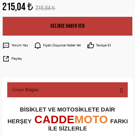
215,04 ₺
215,04 ₺
Gelince Haber Ver
Yorum Yaz
Fiyatı Düşünce Haber Ver
Tavsiye Et
Paylaş
Ürün Bilgisi
BİSİKLET VE MOTOSİKLETE DAİR
CADDE
MOTO
HERŞEY
FARKI
İLE SİZLERLE