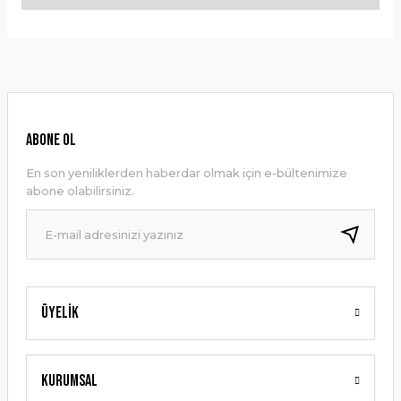
Bu ürüne ilk yorumu siz yapın!
Bu ürünün fiyat bilgisi, resim, ürün açıklamalarında ve diğer
konularda yetersiz gördüğünüz noktaları öneri formunu
Yorum Yaz
kullanarak tarafımıza iletebilirsiniz.
Görüş ve önerileriniz için teşekkür ederiz.
Ürün resmi kalitesiz, bozuk veya görüntülenemiyor.
ABONE OL
Ürün açıklamasında eksik bilgiler bulunuyor.
En son yeniliklerden haberdar olmak için e-bültenimize
Ürün bilgilerinde hatalar bulunuyor.
abone olabilirsiniz.
Ürün fiyatı diğer sitelerden daha pahalı.
Bu ürüne benzer farklı alternatifler olmalı.
Üyelik
Gönder
Kurumsal