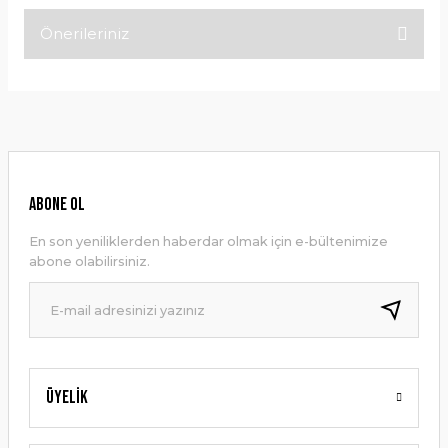
Önerileriniz
Bu ürüne ilk yorumu siz yapın!
Bu ürünün fiyat bilgisi, resim, ürün açıklamalarında ve diğer
konularda yetersiz gördüğünüz noktaları öneri formunu
Yorum Yaz
kullanarak tarafımıza iletebilirsiniz.
Görüş ve önerileriniz için teşekkür ederiz.
Ürün resmi kalitesiz, bozuk veya görüntülenemiyor.
ABONE OL
Ürün açıklamasında eksik bilgiler bulunuyor.
En son yeniliklerden haberdar olmak için e-bültenimize
Ürün bilgilerinde hatalar bulunuyor.
abone olabilirsiniz.
Ürün fiyatı diğer sitelerden daha pahalı.
Bu ürüne benzer farklı alternatifler olmalı.
Üyelik
Gönder