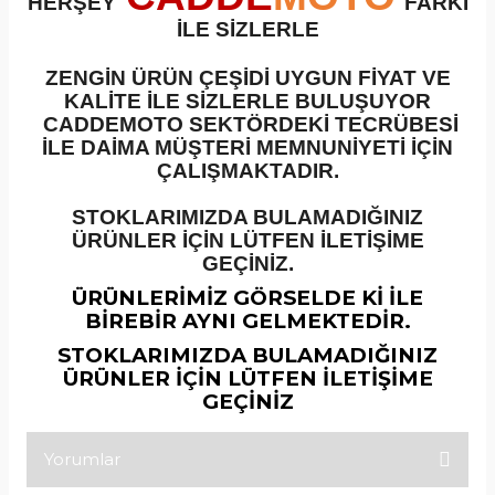
HERŞEY
FARKI
İLE SİZLERLE
ZENGİN ÜRÜN ÇEŞİDİ UYGUN FİYAT VE
KALİTE İLE SİZLERLE BULUŞUYOR
CADDEMOTO SEKTÖRDEKİ TECRÜBESİ
İLE DAİMA MÜŞTERİ MEMNUNİYETİ İÇİN
ÇALIŞMAKTADIR.
STOKLARIMIZDA BULAMADIĞINIZ
ÜRÜNLER İÇİN LÜTFEN İLETİŞİME
GEÇİNİZ.
ÜRÜNLERİMİZ GÖRSELDE Kİ İLE
BİREBİR AYNI GELMEKTEDİR.
STOKLARIMIZDA BULAMADIĞINIZ
ÜRÜNLER İÇİN LÜTFEN İLETİŞİME
GEÇİNİZ
Yorumlar