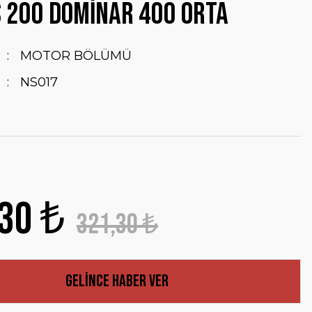
S 200 DOMİNAR 400 ORTA
MOTOR BÖLÜMÜ
NS017
30 ₺
321,30 ₺
Gelince Haber Ver