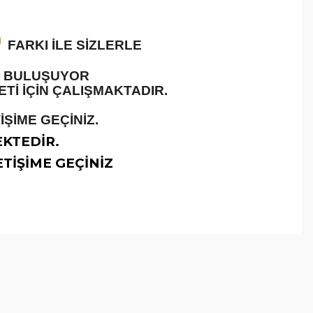
O
FARKI İLE SİZLERLE
LE BULUŞUYOR
İ İÇİN ÇALIŞMAKTADIR.
ŞİME GEÇİNİZ.
EKTEDİR.
TİŞİME GEÇİNİZ
arafımıza iletebilirsiniz.