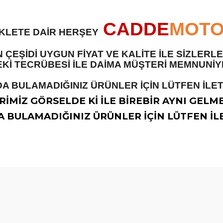
CADDE
MOT
İKLETE DAİR HERŞEY
 ÇEŞİDİ UYGUN FİYAT VE KALİTE İLE SİZLER
 TECRÜBESİ İLE DAİMA MÜŞTERİ MEMNUNİYET
A BULAMADIĞINIZ ÜRÜNLER İÇİN LÜTFEN İLETİ
İMİZ GÖRSELDE Kİ İLE BİREBİR AYNI GELM
 BULAMADIĞINIZ ÜRÜNLER İÇİN LÜTFEN İLE
diğer konularda yetersiz gördüğünüz noktaları öneri formunu kullanarak t
Bu ürüne ilk yorumu siz yapın!
Yorum Yaz