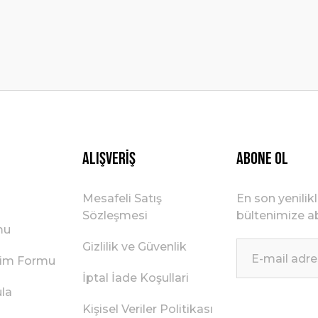
Gönder
Alışveriş
ABONE OL
Mesafeli Satış
En son yenilik
Sözleşmesi
bültenimize ab
mu
Gizlilik ve Güvenlik
irim Formu
İptal İade Koşullari
ula
Kişisel Veriler Politikası