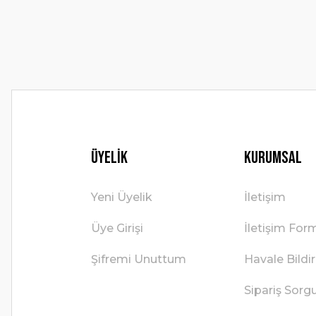
Ürün fiyatı diğer sitelerden daha pahalı.
Bu ürüne benzer farklı alternatifler olmalı.
Üyelik
Kurumsal
Yeni Üyelik
İletişim
Üye Girişi
İletişim For
Şifremi Unuttum
Havale Bild
Sipariş Sorg