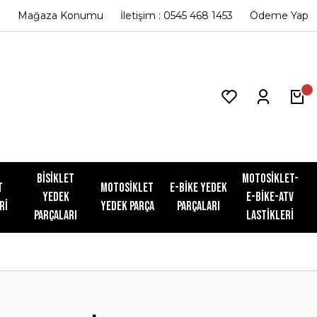
Mağaza Konumu
İletişim : 0545 468 1453
Ödeme Yap
Bisiklet
Motosiklet-
t
Motosiklet
E-Bike Yedek
Yedek
E-Bike-ATV
ri
Yedek Parça
Parçaları
Parçaları
Lastikleri