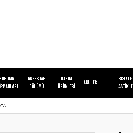
KORUMA
AKSESUAR
Bakım
Bisikle
Aküler
İPMANLARI
BÖLÜMÜ
Ürünleri
Lastikle
RTA