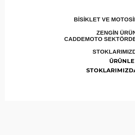
BİSİKLET VE MOTOS
ZENGİN ÜRÜN
CADDEMOTO SEKTÖRDEKİ
STOKLARIMIZD
ÜRÜNLER
STOKLARIMIZDA
Bu ürünün fiyat bilgisi, resim, ürün açıklamalarında ve 
Görüş ve önerileriniz için teşekkür ederiz.
Ürün resmi kalitesiz, bozuk veya görüntülenemiyor.
Ürün açıklamasında eksik bilgiler bulunuyor.
Ürün bilgilerinde hatalar bulunuyor.