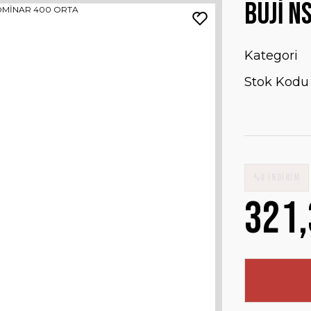
BUJİ N
Kategori
Stok Kodu
%0 İNDİRİM
321,