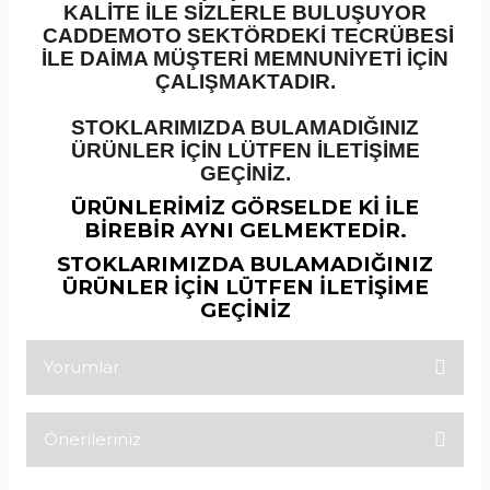
KALİTE İLE SİZLERLE BULUŞUYOR
CADDEMOTO SEKTÖRDEKİ TECRÜBESİ
İLE DAİMA MÜŞTERİ MEMNUNİYETİ İÇİN
ÇALIŞMAKTADIR.
STOKLARIMIZDA BULAMADIĞINIZ
ÜRÜNLER İÇİN LÜTFEN İLETİŞİME
GEÇİNİZ.
ÜRÜNLERİMİZ GÖRSELDE Kİ İLE
BİREBİR AYNI GELMEKTEDİR.
STOKLARIMIZDA BULAMADIĞINIZ
ÜRÜNLER İÇİN LÜTFEN İLETİŞİME
GEÇİNİZ
Yorumlar
Önerileriniz
Bu ürüne ilk yorumu siz yapın!