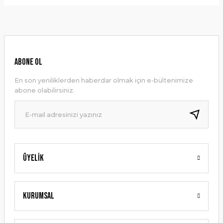
Bu ürünün fiyat bilgisi, resim, ürün açıklamalarında ve diğer
konularda yetersiz gördüğünüz noktaları öneri formunu
Yorum Yaz
kullanarak tarafımıza iletebilirsiniz.
Görüş ve önerileriniz için teşekkür ederiz.
Ürün resmi kalitesiz, bozuk veya görüntülenemiyor.
ABONE OL
Ürün açıklamasında eksik bilgiler bulunuyor.
En son yeniliklerden haberdar olmak için e-bültenimize
Ürün bilgilerinde hatalar bulunuyor.
abone olabilirsiniz.
Ürün fiyatı diğer sitelerden daha pahalı.
Bu ürüne benzer farklı alternatifler olmalı.
Üyelik
Gönder
Kurumsal