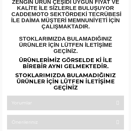
ZENGİN ÜRÜN ÇEŞİDİ UYGUN FİYAT VE
KALİTE İLE SİZLERLE BULUŞUYOR
CADDEMOTO SEKTÖRDEKİ TECRÜBESİ
İLE DAİMA MÜŞTERİ MEMNUNİYETİ İÇİN
ÇALIŞMAKTADIR.
STOKLARIMIZDA BULAMADIĞINIZ
ÜRÜNLER İÇİN LÜTFEN İLETİŞİME
GEÇİNİZ.
ÜRÜNLERİMİZ GÖRSELDE Kİ İLE
BİREBİR AYNI GELMEKTEDİR.
STOKLARIMIZDA BULAMADIĞINIZ
ÜRÜNLER İÇİN LÜTFEN İLETİŞİME
GEÇİNİZ
Yorumlar
Önerileriniz
Bu ürüne ilk yorumu siz yapın!