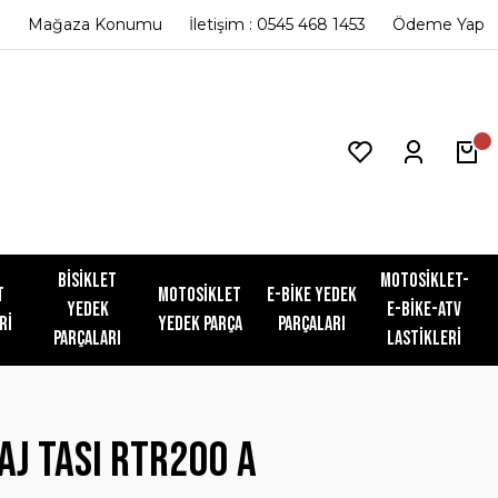
Mağaza Konumu
İletişim : 0545 468 1453
Ödeme Yap
Bisiklet
Motosiklet-
t
Motosiklet
E-Bike Yedek
Yedek
E-Bike-ATV
ri
Yedek Parça
Parçaları
Parçaları
Lastikleri
AJ TASI RTR200 A