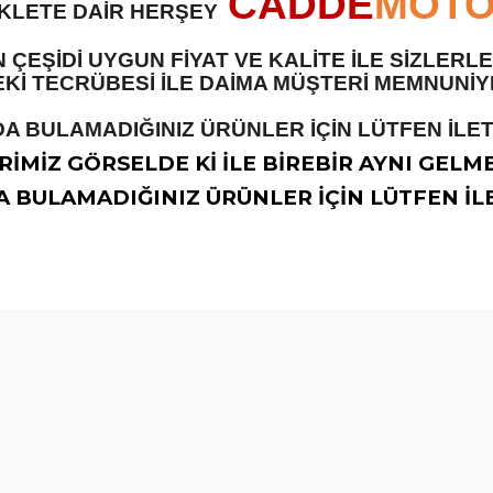
CADDE
MOT
İKLETE DAİR HERŞEY
 ÇEŞİDİ UYGUN FİYAT VE KALİTE İLE SİZLER
 TECRÜBESİ İLE DAİMA MÜŞTERİ MEMNUNİYET
A BULAMADIĞINIZ ÜRÜNLER İÇİN LÜTFEN İLETİ
İMİZ GÖRSELDE Kİ İLE BİREBİR AYNI GELM
 BULAMADIĞINIZ ÜRÜNLER İÇİN LÜTFEN İLE
diğer konularda yetersiz gördüğünüz noktaları öneri formunu kullanarak t
Bu ürüne ilk yorumu siz yapın!
Yorum Yaz