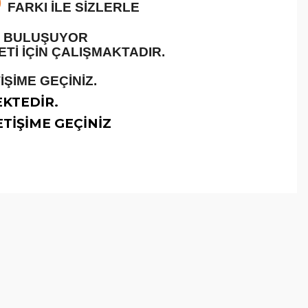
O
FARKI İLE SİZLERLE
LE BULUŞUYOR
İ İÇİN ÇALIŞMAKTADIR.
ŞİME GEÇİNİZ.
EKTEDİR.
TİŞİME GEÇİNİZ
arafımıza iletebilirsiniz.