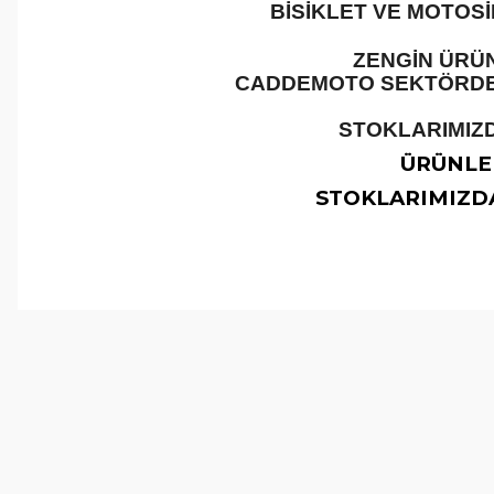
BİSİKLET VE MOTOS
ZENGİN ÜRÜN
CADDEMOTO SEKTÖRDEKİ
STOKLARIMIZD
ÜRÜNLER
STOKLARIMIZDA
Bu ürünün fiyat bilgisi, resim, ürün açıklamalarında ve 
Görüş ve önerileriniz için teşekkür ederiz.
Ürün resmi kalitesiz, bozuk veya görüntülenemiyor.
Ürün açıklamasında eksik bilgiler bulunuyor.
Ürün bilgilerinde hatalar bulunuyor.
Ürün fiyatı diğer sitelerden daha pahalı.
Bu ürüne benzer farklı alternatifler olmalı.