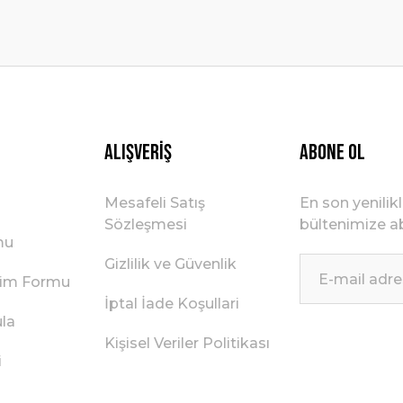
Gönder
Alışveriş
ABONE OL
Mesafeli Satış
En son yenilik
Sözleşmesi
bültenimize ab
mu
Gizlilik ve Güvenlik
irim Formu
İptal İade Koşullari
ula
Kişisel Veriler Politikası
i