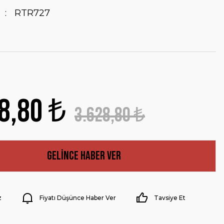
RTR727
8,80 ₺
3.628,80 ₺
Gelince Haber Ver
z
Fiyatı Düşünce Haber Ver
Tavsiye Et