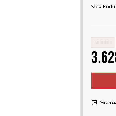
Stok Kodu
%0 İNDİRİM
3.62
Yorum Ya