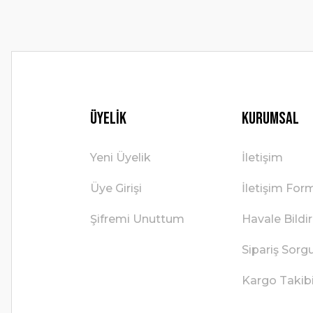
Üyelik
Kurumsal
Yeni Üyelik
İletişim
Üye Girişi
İletişim For
Şifremi Unuttum
Havale Bild
Sipariş Sorg
Kargo Takib