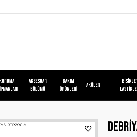
KORUMA
AKSESUAR
Bakım
Bisikle
Aküler
İPMANLARI
BÖLÜMÜ
Ürünleri
Lastikle
DEBRİY