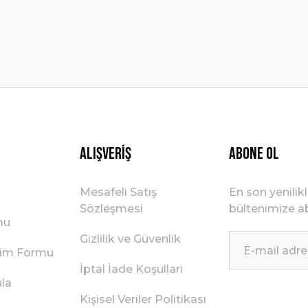
Gönder
Alışveriş
ABONE OL
Mesafeli Satış
En son yenilik
Sözleşmesi
bültenimize ab
mu
Gizlilik ve Güvenlik
irim Formu
İptal İade Koşullari
ula
Kişisel Veriler Politikası