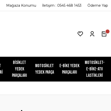
Mağaza Konumu
İletişim : 0545 468 1453
Ödeme Yap
Bisiklet
Motosiklet-
t
Motosiklet
E-Bike Yedek
Yedek
E-Bike-ATV
ri
Yedek Parça
Parçaları
Parçaları
Lastikleri