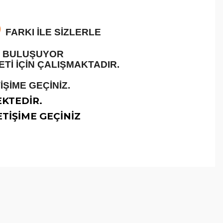
O
FARKI İLE SİZLERLE
LE BULUŞUYOR
İ İÇİN ÇALIŞMAKTADIR.
ŞİME GEÇİNİZ.
EKTEDİR.
TİŞİME GEÇİNİZ
arafımıza iletebilirsiniz.