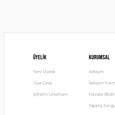
Ürün fiyatı diğer sitelerden daha pahalı.
Bu ürüne benzer farklı alternatifler olmalı.
Üyelik
Kurumsal
Yeni Üyelik
İletişim
Üye Girişi
İletişim For
Şifremi Unuttum
Havale Bild
Sipariş Sorg