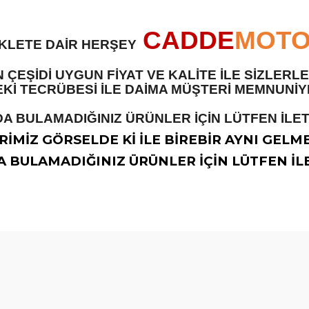
CADDE
MOT
İKLETE DAİR HERŞEY
 ÇEŞİDİ UYGUN FİYAT VE KALİTE İLE SİZLER
 TECRÜBESİ İLE DAİMA MÜŞTERİ MEMNUNİYET
A BULAMADIĞINIZ ÜRÜNLER İÇİN LÜTFEN İLETİ
İMİZ GÖRSELDE Kİ İLE BİREBİR AYNI GELM
 BULAMADIĞINIZ ÜRÜNLER İÇİN LÜTFEN İLE
diğer konularda yetersiz gördüğünüz noktaları öneri formunu kullanarak t
Bu ürüne ilk yorumu siz yapın!
Yorum Yaz