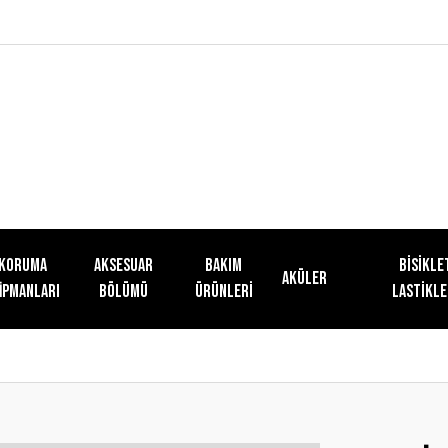
KORUMA
AKSESUAR
Bakım
Bisikle
Aküler
İPMANLARI
BÖLÜMÜ
Ürünleri
Lastikle