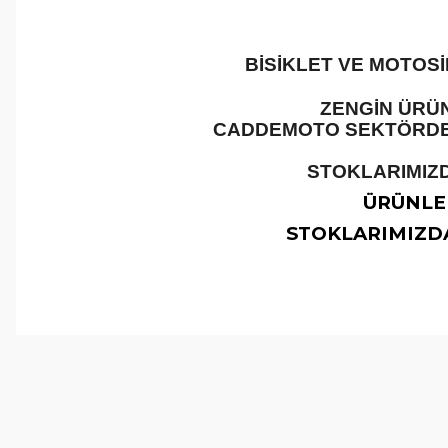
BİSİKLET VE MOTOS
ZENGİN ÜRÜN
CADDEMOTO SEKTÖRDEKİ
STOKLARIMIZD
ÜRÜNLER
STOKLARIMIZDA
Bu ürünün fiyat bilgisi, resim, ürün açıklamalarında ve 
Görüş ve önerileriniz için teşekkür ederiz.
Ürün resmi kalitesiz, bozuk veya görüntülenemiyor.
Ürün açıklamasında eksik bilgiler bulunuyor.
Ürün bilgilerinde hatalar bulunuyor.