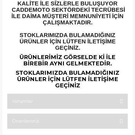
KALİTE İLE SİZLERLE BULUŞUYOR
CADDEMOTO SEKTÖRDEKİ TECRÜBESİ
İLE DAİMA MÜŞTERİ MEMNUNİYETİ İÇİN
ÇALIŞMAKTADIR.
STOKLARIMIZDA BULAMADIĞINIZ
ÜRÜNLER İÇİN LÜTFEN İLETİŞİME
GEÇİNİZ.
ÜRÜNLERİMİZ GÖRSELDE Kİ İLE
BİREBİR AYNI GELMEKTEDİR.
STOKLARIMIZDA BULAMADIĞINIZ
ÜRÜNLER İÇİN LÜTFEN İLETİŞİME
GEÇİNİZ
Yorumlar
Önerileriniz
Bu ürüne ilk yorumu siz yapın!