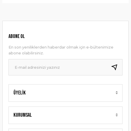
Bu ürünün fiyat bilgisi, resim, ürün açıklamalarında ve diğer
konularda yetersiz gördüğünüz noktaları öneri formunu
Yorum Yaz
kullanarak tarafımıza iletebilirsiniz.
Görüş ve önerileriniz için teşekkür ederiz.
Ürün resmi kalitesiz, bozuk veya görüntülenemiyor.
ABONE OL
Ürün açıklamasında eksik bilgiler bulunuyor.
En son yeniliklerden haberdar olmak için e-bültenimize
Ürün bilgilerinde hatalar bulunuyor.
abone olabilirsiniz.
Ürün fiyatı diğer sitelerden daha pahalı.
Bu ürüne benzer farklı alternatifler olmalı.
Üyelik
Gönder
Kurumsal