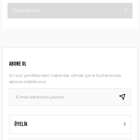
Önerileriniz
Bu ürüne ilk yorumu siz yapın!
Bu ürünün fiyat bilgisi, resim, ürün açıklamalarında ve diğer
konularda yetersiz gördüğünüz noktaları öneri formunu
Yorum Yaz
kullanarak tarafımıza iletebilirsiniz.
Görüş ve önerileriniz için teşekkür ederiz.
Ürün resmi kalitesiz, bozuk veya görüntülenemiyor.
ABONE OL
Ürün açıklamasında eksik bilgiler bulunuyor.
En son yeniliklerden haberdar olmak için e-bültenimize
Ürün bilgilerinde hatalar bulunuyor.
abone olabilirsiniz.
Ürün fiyatı diğer sitelerden daha pahalı.
Bu ürüne benzer farklı alternatifler olmalı.
Üyelik
Gönder