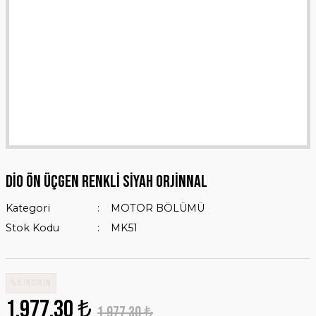
DİO ÖN ÜÇGEN RENKLİ SİYAH ORJİNNAL
Kategori
MOTOR BÖLÜMÜ
Stok Kodu
MK51
%0 İNDİRİM
1.977,30 ₺
1.977,30 ₺