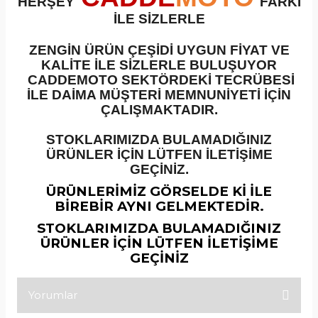
HERŞEY
FARKI
İLE SİZLERLE
ZENGİN ÜRÜN ÇEŞİDİ UYGUN FİYAT VE
KALİTE İLE SİZLERLE BULUŞUYOR
CADDEMOTO SEKTÖRDEKİ TECRÜBESİ
İLE DAİMA MÜŞTERİ MEMNUNİYETİ İÇİN
ÇALIŞMAKTADIR.
STOKLARIMIZDA BULAMADIĞINIZ
ÜRÜNLER İÇİN LÜTFEN İLETİŞİME
GEÇİNİZ.
ÜRÜNLERİMİZ GÖRSELDE Kİ İLE
BİREBİR AYNI GELMEKTEDİR.
STOKLARIMIZDA BULAMADIĞINIZ
ÜRÜNLER İÇİN LÜTFEN İLETİŞİME
GEÇİNİZ
Yorumlar