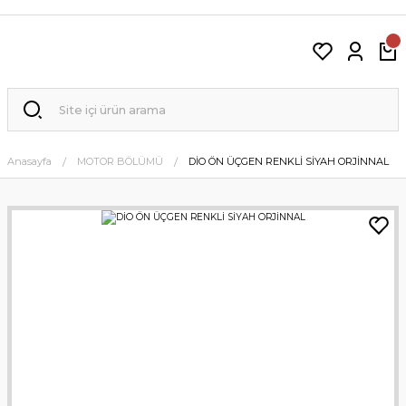
Anasayfa
MOTOR BÖLÜMÜ
DİO ÖN ÜÇGEN RENKLİ SİYAH ORJİNNAL