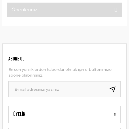
Önerileriniz
Bu ürüne ilk yorumu siz yapın!
Bu ürünün fiyat bilgisi, resim, ürün açıklamalarında ve diğer
konularda yetersiz gördüğünüz noktaları öneri formunu
Yorum Yaz
kullanarak tarafımıza iletebilirsiniz.
Görüş ve önerileriniz için teşekkür ederiz.
Ürün resmi kalitesiz, bozuk veya görüntülenemiyor.
ABONE OL
Ürün açıklamasında eksik bilgiler bulunuyor.
En son yeniliklerden haberdar olmak için e-bültenimize
Ürün bilgilerinde hatalar bulunuyor.
abone olabilirsiniz.
Ürün fiyatı diğer sitelerden daha pahalı.
Bu ürüne benzer farklı alternatifler olmalı.
Üyelik
Gönder