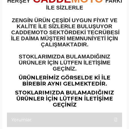
HERŞEY
FARKI
İLE SİZLERLE
ZENGİN ÜRÜN ÇEŞİDİ UYGUN FİYAT VE
KALİTE İLE SİZLERLE BULUŞUYOR
CADDEMOTO SEKTÖRDEKİ TECRÜBESİ
İLE DAİMA MÜŞTERİ MEMNUNİYETİ İÇİN
ÇALIŞMAKTADIR.
STOKLARIMIZDA BULAMADIĞINIZ
ÜRÜNLER İÇİN LÜTFEN İLETİŞİME
GEÇİNİZ.
ÜRÜNLERİMİZ GÖRSELDE Kİ İLE
BİREBİR AYNI GELMEKTEDİR.
STOKLARIMIZDA BULAMADIĞINIZ
ÜRÜNLER İÇİN LÜTFEN İLETİŞİME
GEÇİNİZ
Yorumlar