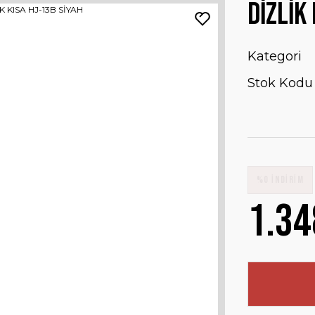
DİZLİK
Kategori
Stok Kodu
%0 İNDİRİM
1.34