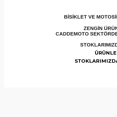
BİSİKLET VE MOTOS
ZENGİN ÜRÜN
CADDEMOTO SEKTÖRDEKİ
STOKLARIMIZD
ÜRÜNLER
STOKLARIMIZDA
Bu ürünün fiyat bilgisi, resim, ürün açıklamalarında ve 
Görüş ve önerileriniz için teşekkür ederiz.
Ürün resmi kalitesiz, bozuk veya görüntülenemiyor.
Ürün açıklamasında eksik bilgiler bulunuyor.
Ürün bilgilerinde hatalar bulunuyor.