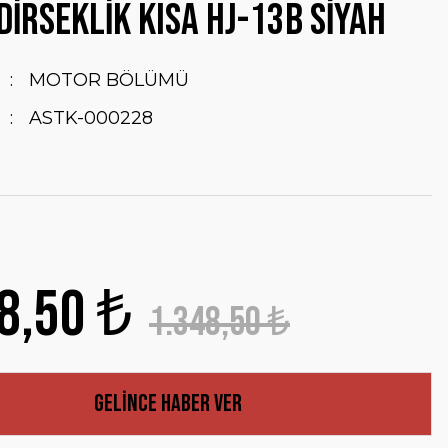
 DİRSEKLİK KISA HJ-13B SİYAH
MOTOR BÖLÜMÜ
ASTK-000228
8,50 ₺
1.348,50 ₺
Gelince Haber Ver