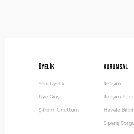
Ürün fiyatı diğer sitelerden daha pahalı.
Bu ürüne benzer farklı alternatifler olmalı.
Üyelik
Kurumsal
Yeni Üyelik
İletişim
Üye Girişi
İletişim For
Şifremi Unuttum
Havale Bild
Sipariş Sorg