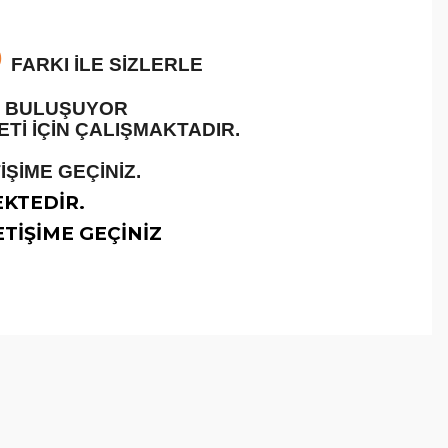
O
FARKI İLE SİZLERLE
LE BULUŞUYOR
İ İÇİN ÇALIŞMAKTADIR.
ŞİME GEÇİNİZ.
EKTEDİR.
TİŞİME GEÇİNİZ
arafımıza iletebilirsiniz.