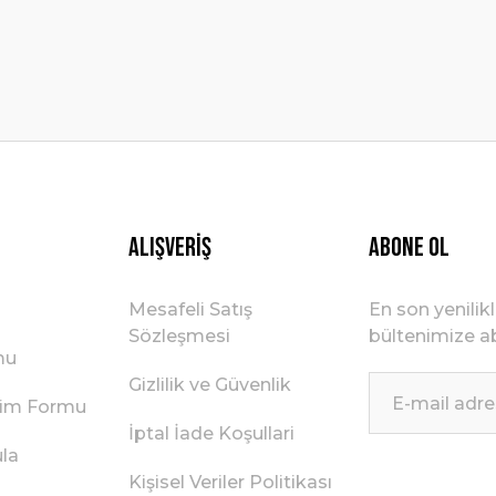
Gönder
Alışveriş
ABONE OL
Mesafeli Satış
En son yenilik
Sözleşmesi
bültenimize ab
mu
Gizlilik ve Güvenlik
irim Formu
İptal İade Koşullari
ula
Kişisel Veriler Politikası