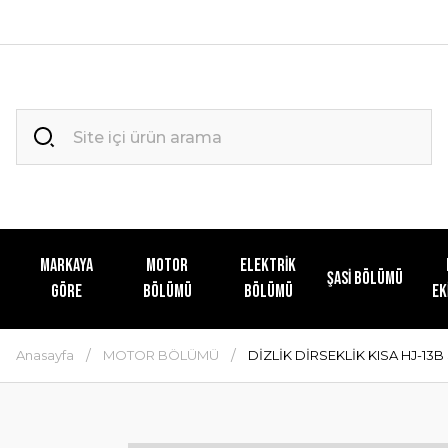
MARKAYA
MOTOR
ELEKTRİK
ŞASİ BÖLÜMÜ
GÖRE
BÖLÜMÜ
BÖLÜMÜ
EK
Anasayfa
MOTOR BÖLÜMÜ
DİZLİK DİRSEKLİK KISA HJ-13B