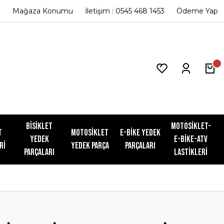
Mağaza Konumu
İletişim : 0545 468 1453
Ödeme Yap
Bisiklet
Motosiklet-
t
Motosiklet
E-Bike Yedek
Yedek
E-Bike-ATV
ri
Yedek Parça
Parçaları
Parçaları
Lastikleri