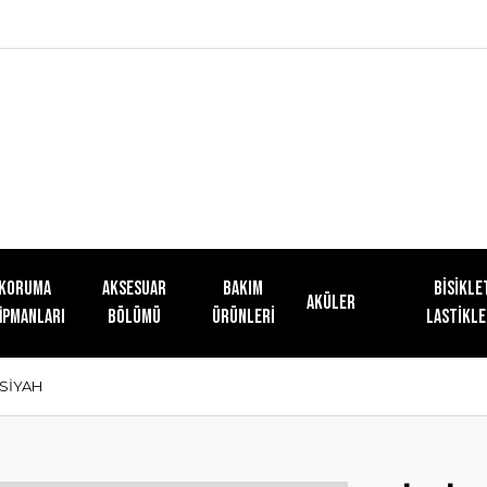
KORUMA
AKSESUAR
Bakım
Bisikle
Aküler
İPMANLARI
BÖLÜMÜ
Ürünleri
Lastikle
 SİYAH