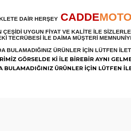
CADDE
MOT
İKLETE DAİR HERŞEY
 ÇEŞİDİ UYGUN FİYAT VE KALİTE İLE SİZLER
 TECRÜBESİ İLE DAİMA MÜŞTERİ MEMNUNİYET
A BULAMADIĞINIZ ÜRÜNLER İÇİN LÜTFEN İLETİ
İMİZ GÖRSELDE Kİ İLE BİREBİR AYNI GELM
 BULAMADIĞINIZ ÜRÜNLER İÇİN LÜTFEN İLE
diğer konularda yetersiz gördüğünüz noktaları öneri formunu kullanarak t
Bu ürüne ilk yorumu siz yapın!
Yorum Yaz