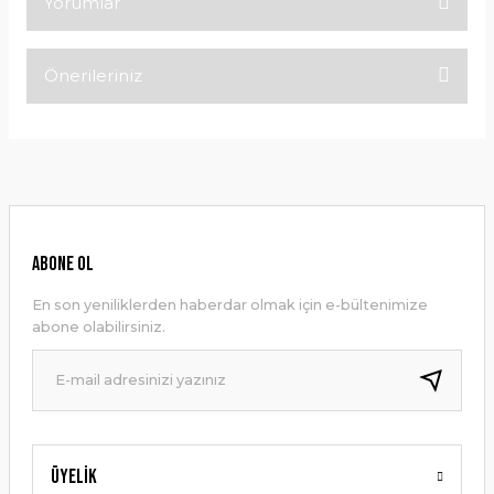
Yorumlar
Önerileriniz
Bu ürüne ilk yorumu siz yapın!
Bu ürünün fiyat bilgisi, resim, ürün açıklamalarında ve diğer
konularda yetersiz gördüğünüz noktaları öneri formunu
Yorum Yaz
kullanarak tarafımıza iletebilirsiniz.
Görüş ve önerileriniz için teşekkür ederiz.
Ürün resmi kalitesiz, bozuk veya görüntülenemiyor.
ABONE OL
Ürün açıklamasında eksik bilgiler bulunuyor.
En son yeniliklerden haberdar olmak için e-bültenimize
Ürün bilgilerinde hatalar bulunuyor.
abone olabilirsiniz.
Ürün fiyatı diğer sitelerden daha pahalı.
Bu ürüne benzer farklı alternatifler olmalı.
Üyelik