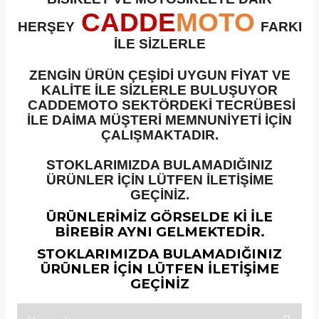
CADDE
MOTO
HERŞEY
FARKI
Silindir Setleri
Ön Fren Diskleri
 Parçaları
İLE SİZLERLE
inyaller
Silindir Üst Kapaklar
ZENGİN ÜRÜN ÇEŞİDİ UYGUN FİYAT VE
akımları ve Yamalar
KALİTE İLE SİZLERLE BULUŞUYOR
plar
ubaplar
CADDEMOTO SEKTÖRDEKİ TECRÜBESİ
İLE DAİMA MÜŞTERİ MEMNUNİYETİ İÇİN
e Kablolar +
ÇALIŞMAKTADIR.
Tahrik Misketleri
Üst Fren Merkezleri
STOKLARIMIZDA BULAMADIĞINIZ
Tansiyoner
Yağ Filtreleri
ksamları +
ÜRÜNLER İÇİN LÜTFEN İLETİŞİME
GEÇİNİZ.
Yağ Pompaları
ÜRÜNLERİMİZ GÖRSELDE Kİ İLE
r
BİREBİR AYNI GELMEKTEDİR.
Zincir Dişli Setleri
STOKLARIMIZDA BULAMADIĞINIZ
ÜRÜNLER İÇİN LÜTFEN İLETİŞİME
GEÇİNİZ