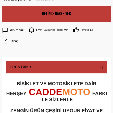
Gelince Haber Ver
Yorum Yaz
Fiyatı Düşünce Haber Ver
Tavsiye Et
Paylaş
Ürün Bilgisi
BİSİKLET VE MOTOSİKLETE DAİR
CADDE
MOTO
HERŞEY
FARKI
İLE SİZLERLE
ZENGİN ÜRÜN ÇEŞİDİ UYGUN FİYAT VE