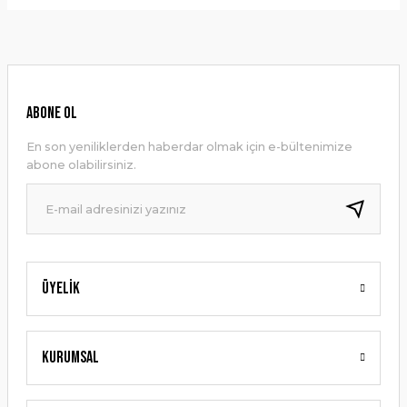
Bu ürünün fiyat bilgisi, resim, ürün açıklamalarında ve diğer
konularda yetersiz gördüğünüz noktaları öneri formunu
Yorum Yaz
kullanarak tarafımıza iletebilirsiniz.
Görüş ve önerileriniz için teşekkür ederiz.
Ürün resmi kalitesiz, bozuk veya görüntülenemiyor.
ABONE OL
Ürün açıklamasında eksik bilgiler bulunuyor.
En son yeniliklerden haberdar olmak için e-bültenimize
Ürün bilgilerinde hatalar bulunuyor.
abone olabilirsiniz.
Ürün fiyatı diğer sitelerden daha pahalı.
Bu ürüne benzer farklı alternatifler olmalı.
Üyelik
Gönder
Kurumsal