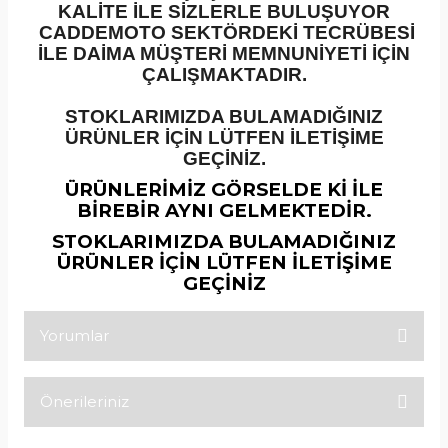
KALİTE İLE SİZLERLE BULUŞUYOR
CADDEMOTO SEKTÖRDEKİ TECRÜBESİ
İLE DAİMA MÜŞTERİ MEMNUNİYETİ İÇİN
ÇALIŞMAKTADIR.
STOKLARIMIZDA BULAMADIĞINIZ
ÜRÜNLER İÇİN LÜTFEN İLETİŞİME
GEÇİNİZ.
ÜRÜNLERİMİZ GÖRSELDE Kİ İLE
BİREBİR AYNI GELMEKTEDİR.
STOKLARIMIZDA BULAMADIĞINIZ
ÜRÜNLER İÇİN LÜTFEN İLETİŞİME
GEÇİNİZ
Yorumlar
Önerileriniz
Bu ürüne ilk yorumu siz yapın!