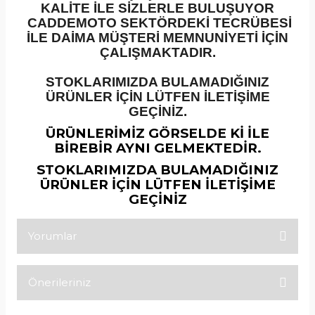
KALİTE İLE SİZLERLE BULUŞUYOR
CADDEMOTO SEKTÖRDEKİ TECRÜBESİ
İLE DAİMA MÜŞTERİ MEMNUNİYETİ İÇİN
ÇALIŞMAKTADIR.
STOKLARIMIZDA BULAMADIĞINIZ
ÜRÜNLER İÇİN LÜTFEN İLETİŞİME
GEÇİNİZ.
ÜRÜNLERİMİZ GÖRSELDE Kİ İLE
BİREBİR AYNI GELMEKTEDİR.
STOKLARIMIZDA BULAMADIĞINIZ
ÜRÜNLER İÇİN LÜTFEN İLETİŞİME
GEÇİNİZ
Yorumlar
Önerileriniz
Bu ürüne ilk yorumu siz yapın!