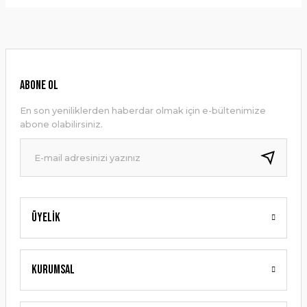
Bu ürünün fiyat bilgisi, resim, ürün açıklamalarında ve diğer
konularda yetersiz gördüğünüz noktaları öneri formunu
Yorum Yaz
kullanarak tarafımıza iletebilirsiniz.
Görüş ve önerileriniz için teşekkür ederiz.
Ürün resmi kalitesiz, bozuk veya görüntülenemiyor.
ABONE OL
Ürün açıklamasında eksik bilgiler bulunuyor.
En son yeniliklerden haberdar olmak için e-bültenimize
Ürün bilgilerinde hatalar bulunuyor.
abone olabilirsiniz.
Ürün fiyatı diğer sitelerden daha pahalı.
Bu ürüne benzer farklı alternatifler olmalı.
Üyelik
Gönder
Kurumsal