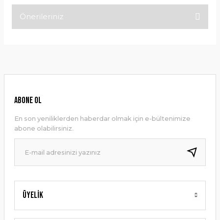
Önerileriniz
Bu ürüne ilk yorumu siz yapın!
Bu ürünün fiyat bilgisi, resim, ürün açıklamalarında ve diğer
konularda yetersiz gördüğünüz noktaları öneri formunu
Yorum Yaz
kullanarak tarafımıza iletebilirsiniz.
Görüş ve önerileriniz için teşekkür ederiz.
Ürün resmi kalitesiz, bozuk veya görüntülenemiyor.
ABONE OL
Ürün açıklamasında eksik bilgiler bulunuyor.
En son yeniliklerden haberdar olmak için e-bültenimize
Ürün bilgilerinde hatalar bulunuyor.
abone olabilirsiniz.
Ürün fiyatı diğer sitelerden daha pahalı.
Bu ürüne benzer farklı alternatifler olmalı.
Üyelik
Gönder