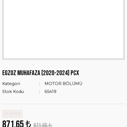
EGZOZ MUHAFAZA [2020-2024] PCX
Kategori
MOTOR BÖLÜMÜ
Stok Kodu
65419
%0 İNDİRİM
871,65 ₺
871,65 ₺