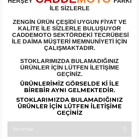
HERŞEY
FARKI
İLE SİZLERLE
ZENGİN ÜRÜN ÇEŞİDİ UYGUN FİYAT VE
KALİTE İLE SİZLERLE BULUŞUYOR
CADDEMOTO SEKTÖRDEKİ TECRÜBESİ
İLE DAİMA MÜŞTERİ MEMNUNİYETİ İÇİN
ÇALIŞMAKTADIR.
STOKLARIMIZDA BULAMADIĞINIZ
ÜRÜNLER İÇİN LÜTFEN İLETİŞİME
GEÇİNİZ.
ÜRÜNLERİMİZ GÖRSELDE Kİ İLE
BİREBİR AYNI GELMEKTEDİR.
STOKLARIMIZDA BULAMADIĞINIZ
ÜRÜNLER İÇİN LÜTFEN İLETİŞİME
GEÇİNİZ
Yorumlar