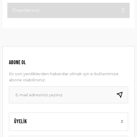
Önerileriniz
Bu ürüne ilk yorumu siz yapın!
Bu ürünün fiyat bilgisi, resim, ürün açıklamalarında ve diğer
konularda yetersiz gördüğünüz noktaları öneri formunu
Yorum Yaz
kullanarak tarafımıza iletebilirsiniz.
Görüş ve önerileriniz için teşekkür ederiz.
Ürün resmi kalitesiz, bozuk veya görüntülenemiyor.
ABONE OL
Ürün açıklamasında eksik bilgiler bulunuyor.
En son yeniliklerden haberdar olmak için e-bültenimize
Ürün bilgilerinde hatalar bulunuyor.
abone olabilirsiniz.
Ürün fiyatı diğer sitelerden daha pahalı.
Bu ürüne benzer farklı alternatifler olmalı.
Üyelik
Gönder