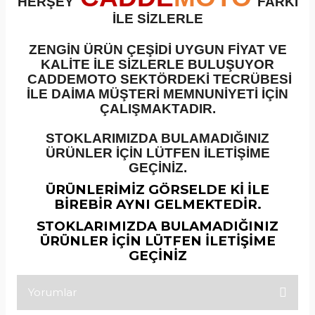
HERŞEY
FARKI
İLE SİZLERLE
ZENGİN ÜRÜN ÇEŞİDİ UYGUN FİYAT VE
KALİTE İLE SİZLERLE BULUŞUYOR
CADDEMOTO SEKTÖRDEKİ TECRÜBESİ
İLE DAİMA MÜŞTERİ MEMNUNİYETİ İÇİN
ÇALIŞMAKTADIR.
STOKLARIMIZDA BULAMADIĞINIZ
ÜRÜNLER İÇİN LÜTFEN İLETİŞİME
GEÇİNİZ.
ÜRÜNLERİMİZ GÖRSELDE Kİ İLE
BİREBİR AYNI GELMEKTEDİR.
STOKLARIMIZDA BULAMADIĞINIZ
ÜRÜNLER İÇİN LÜTFEN İLETİŞİME
GEÇİNİZ
Yorumlar