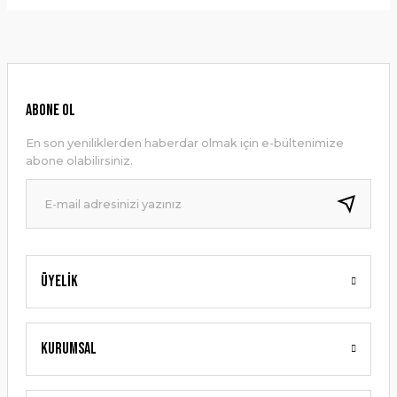
Bu ürünün fiyat bilgisi, resim, ürün açıklamalarında ve diğer
konularda yetersiz gördüğünüz noktaları öneri formunu
Yorum Yaz
kullanarak tarafımıza iletebilirsiniz.
Görüş ve önerileriniz için teşekkür ederiz.
Ürün resmi kalitesiz, bozuk veya görüntülenemiyor.
ABONE OL
Ürün açıklamasında eksik bilgiler bulunuyor.
En son yeniliklerden haberdar olmak için e-bültenimize
Ürün bilgilerinde hatalar bulunuyor.
abone olabilirsiniz.
Ürün fiyatı diğer sitelerden daha pahalı.
Bu ürüne benzer farklı alternatifler olmalı.
Üyelik
Gönder
Kurumsal