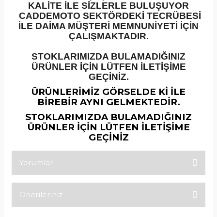
KALİTE İLE SİZLERLE BULUŞUYOR
CADDEMOTO SEKTÖRDEKİ TECRÜBESİ
İLE DAİMA MÜŞTERİ MEMNUNİYETİ İÇİN
ÇALIŞMAKTADIR.
STOKLARIMIZDA BULAMADIĞINIZ
ÜRÜNLER İÇİN LÜTFEN İLETİŞİME
GEÇİNİZ.
ÜRÜNLERİMİZ GÖRSELDE Kİ İLE
BİREBİR AYNI GELMEKTEDİR.
STOKLARIMIZDA BULAMADIĞINIZ
ÜRÜNLER İÇİN LÜTFEN İLETİŞİME
GEÇİNİZ
Yorumlar
Önerileriniz
Bu ürüne ilk yorumu siz yapın!