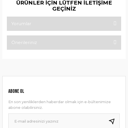
ÜRÜNLER İÇİN LÜTFEN İLETİŞİME
GEÇİNİZ
Yorumlar
Önerileriniz
Bu ürüne ilk yorumu siz yapın!
Bu ürünün fiyat bilgisi, resim, ürün açıklamalarında ve diğer
konularda yetersiz gördüğünüz noktaları öneri formunu
Yorum Yaz
kullanarak tarafımıza iletebilirsiniz.
Görüş ve önerileriniz için teşekkür ederiz.
Ürün resmi kalitesiz, bozuk veya görüntülenemiyor.
ABONE OL
Ürün açıklamasında eksik bilgiler bulunuyor.
En son yeniliklerden haberdar olmak için e-bültenimize
Ürün bilgilerinde hatalar bulunuyor.
abone olabilirsiniz.
Ürün fiyatı diğer sitelerden daha pahalı.
Bu ürüne benzer farklı alternatifler olmalı.