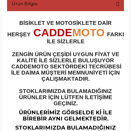
Ürün Bilgisi
Silindir Setleri
Ön Fren Diskleri
 Parçaları
BİSİKLET VE MOTOSİKLETE DAİR
inyaller
Silindir Üst Kapaklar
CADDE
MOTO
HERŞEY
FARKI
akımları ve Yamalar
plar
ubaplar
İLE SİZLERLE
e Kablolar +
ZENGİN ÜRÜN ÇEŞİDİ UYGUN FİYAT VE
Tahrik Misketleri
Üst Fren Merkezleri
KALİTE İLE SİZLERLE BULUŞUYOR
CADDEMOTO SEKTÖRDEKİ TECRÜBESİ
Tansiyoner
Yağ Filtreleri
ksamları +
İLE DAİMA MÜŞTERİ MEMNUNİYETİ İÇİN
ÇALIŞMAKTADIR.
Yağ Pompaları
r
STOKLARIMIZDA BULAMADIĞINIZ
ÜRÜNLER İÇİN LÜTFEN İLETİŞİME
Zincir Dişli Setleri
GEÇİNİZ.
ÜRÜNLERİMİZ GÖRSELDE Kİ İLE
BİREBİR AYNI GELMEKTEDİR.
STOKLARIMIZDA BULAMADIĞINIZ