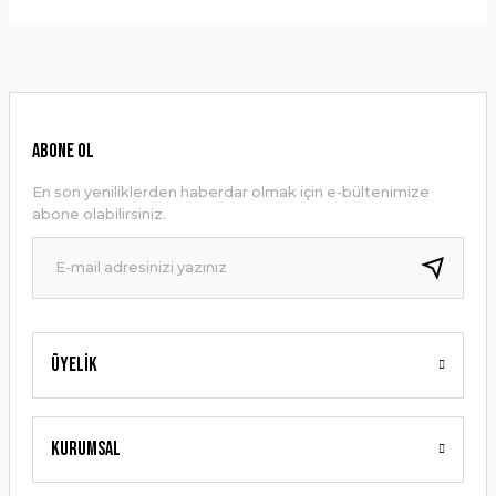
Bu ürünün fiyat bilgisi, resim, ürün açıklamalarında ve diğer
konularda yetersiz gördüğünüz noktaları öneri formunu
Yorum Yaz
kullanarak tarafımıza iletebilirsiniz.
Görüş ve önerileriniz için teşekkür ederiz.
Ürün resmi kalitesiz, bozuk veya görüntülenemiyor.
ABONE OL
Ürün açıklamasında eksik bilgiler bulunuyor.
En son yeniliklerden haberdar olmak için e-bültenimize
Ürün bilgilerinde hatalar bulunuyor.
abone olabilirsiniz.
Ürün fiyatı diğer sitelerden daha pahalı.
Bu ürüne benzer farklı alternatifler olmalı.
Üyelik
Gönder
Kurumsal