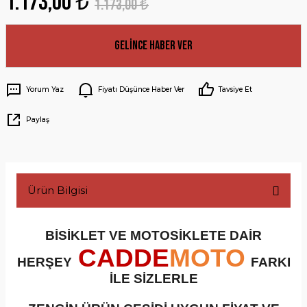
1.173,00 ₺
1.173,00 ₺
Gelince Haber Ver
Yorum Yaz
Fiyatı Düşünce Haber Ver
Tavsiye Et
Paylaş
Ürün Bilgisi
BİSİKLET VE MOTOSİKLETE DAİR
CADDE
MOTO
HERŞEY
FARKI
İLE SİZLERLE