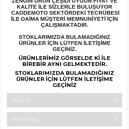
ZENGİN ÜRÜN ÇEŞİDİ UYGUN FİYAT VE
KALİTE İLE SİZLERLE BULUŞUYOR
CADDEMOTO SEKTÖRDEKİ TECRÜBESİ
İLE DAİMA MÜŞTERİ MEMNUNİYETİ İÇİN
ÇALIŞMAKTADIR.
STOKLARIMIZDA BULAMADIĞINIZ
ÜRÜNLER İÇİN LÜTFEN İLETİŞİME
GEÇİNİZ.
ÜRÜNLERİMİZ GÖRSELDE Kİ İLE
BİREBİR AYNI GELMEKTEDİR.
STOKLARIMIZDA BULAMADIĞINIZ
ÜRÜNLER İÇİN LÜTFEN İLETİŞİME
GEÇİNİZ
Yorumlar
Önerileriniz
Bu ürüne ilk yorumu siz yapın!