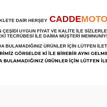
CADDE
MOT
İKLETE DAİR HERŞEY
 ÇEŞİDİ UYGUN FİYAT VE KALİTE İLE SİZLER
 TECRÜBESİ İLE DAİMA MÜŞTERİ MEMNUNİYET
A BULAMADIĞINIZ ÜRÜNLER İÇİN LÜTFEN İLETİ
İMİZ GÖRSELDE Kİ İLE BİREBİR AYNI GELM
 BULAMADIĞINIZ ÜRÜNLER İÇİN LÜTFEN İLE
diğer konularda yetersiz gördüğünüz noktaları öneri formunu kullanarak t
Bu ürüne ilk yorumu siz yapın!
Yorum Yaz