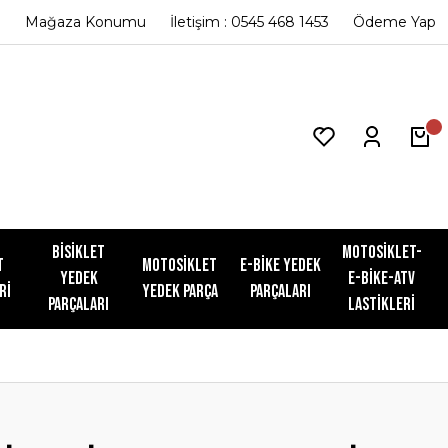
Mağaza Konumu
İletişim : 0545 468 1453
Ödeme Yap
Bisiklet
Motosiklet-
t
Motosiklet
E-Bike Yedek
Yedek
E-Bike-ATV
ri
Yedek Parça
Parçaları
Parçaları
Lastikleri