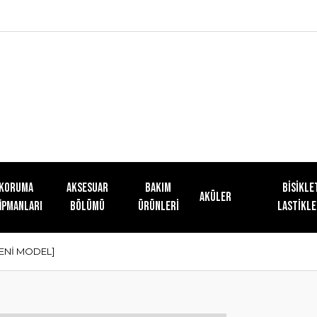
KORUMA
AKSESUAR
Bakım
Bisikle
Aküler
İPMANLARI
BÖLÜMÜ
Ürünleri
Lastikle
YENİ MODEL]