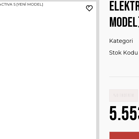
ELEKTR
MODEL
Kategori
Stok Kodu
%0 İNDİRİM
5.55