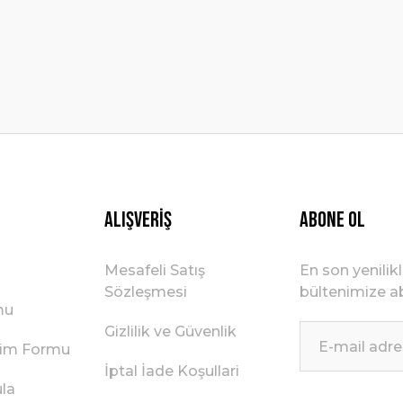
Gönder
Alışveriş
ABONE OL
Mesafeli Satış
En son yenilik
Sözleşmesi
bültenimize ab
mu
Gizlilik ve Güvenlik
irim Formu
İptal İade Koşullari
ula