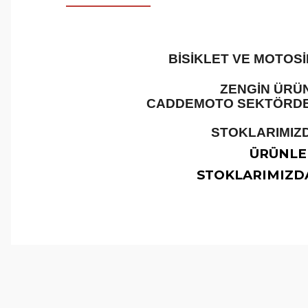
BİSİKLET VE MOTOS
ZENGİN ÜRÜN
CADDEMOTO SEKTÖRDEKİ
STOKLARIMIZD
ÜRÜNLER
STOKLARIMIZDA
Bu ürünün fiyat bilgisi, resim, ürün açıklamalarında ve 
Görüş ve önerileriniz için teşekkür ederiz.
Ürün resmi kalitesiz, bozuk veya görüntülenemiyor.
Ürün açıklamasında eksik bilgiler bulunuyor.