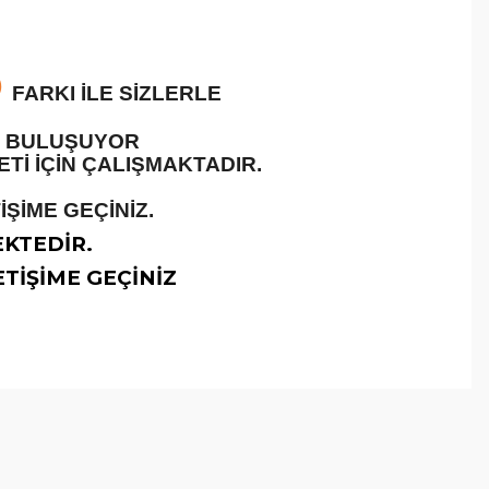
O
FARKI İLE SİZLERLE
LE BULUŞUYOR
İ İÇİN ÇALIŞMAKTADIR.
ŞİME GEÇİNİZ.
EKTEDİR.
TİŞİME GEÇİNİZ
arafımıza iletebilirsiniz.