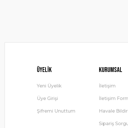
Ürün bilgilerinde hatalar bulunuyor.
Ürün fiyatı diğer sitelerden daha pahalı.
Bu ürüne benzer farklı alternatifler olmalı.
Üyelik
Kurumsal
Yeni Üyelik
İletişim
Üye Girişi
İletişim For
Şifremi Unuttum
Havale Bild
Sipariş Sorg