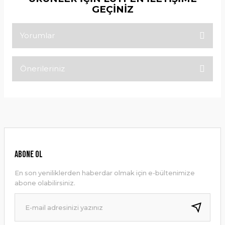
GEÇİNİZ
Yorumlar
Önerileriniz
Bu ürüne ilk yorumu siz yapın!
Bu ürünün fiyat bilgisi, resim, ürün açıklamalarında ve diğer
konularda yetersiz gördüğünüz noktaları öneri formunu
Yorum Yaz
kullanarak tarafımıza iletebilirsiniz.
Görüş ve önerileriniz için teşekkür ederiz.
Ürün resmi kalitesiz, bozuk veya görüntülenemiyor.
ABONE OL
Ürün açıklamasında eksik bilgiler bulunuyor.
En son yeniliklerden haberdar olmak için e-bültenimize
Ürün bilgilerinde hatalar bulunuyor.
abone olabilirsiniz.
Ürün fiyatı diğer sitelerden daha pahalı.
Bu ürüne benzer farklı alternatifler olmalı.