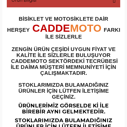
Ürün Bilgisi
incirler
Silindir Setleri
Ön Fren Diskleri
BİSİKLET VE MOTOSİKLETE DAİR
CADDE
MOTO
inyaller
Silindir Üst Kapaklar
HERŞEY
FARKI
İLE SİZLERLE
plar
ubaplar
ZENGİN ÜRÜN ÇEŞİDİ UYGUN FİYAT VE
Tahrik Misketleri
Üst Fren Merkezleri
KALİTE İLE SİZLERLE BULUŞUYOR
CADDEMOTO SEKTÖRDEKİ TECRÜBESİ
İLE DAİMA MÜŞTERİ MEMNUNİYETİ İÇİN
Tansiyoner
Yağ Filtreleri
ÇALIŞMAKTADIR.
Yağ Pompaları
STOKLARIMIZDA BULAMADIĞINIZ
ÜRÜNLER İÇİN LÜTFEN İLETİŞİME
Zincir Dişli Setleri
GEÇİNİZ.
ÜRÜNLERİMİZ GÖRSELDE Kİ İLE
BİREBİR AYNI GELMEKTEDİR.
STOKLARIMIZDA BULAMADIĞINIZ
ÜRÜNLER İÇİN LÜTFEN İLETİŞİME