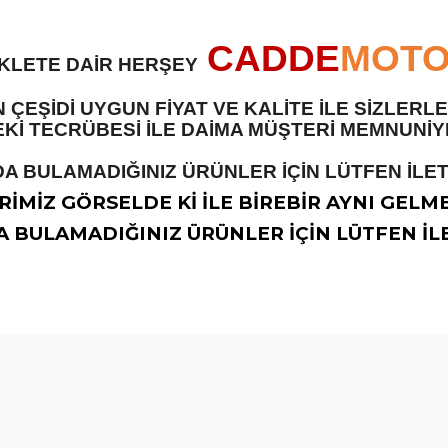
CADDE
MOT
İKLETE DAİR HERŞEY
 ÇEŞİDİ UYGUN FİYAT VE KALİTE İLE SİZLER
 TECRÜBESİ İLE DAİMA MÜŞTERİ MEMNUNİYET
A BULAMADIĞINIZ ÜRÜNLER İÇİN LÜTFEN İLETİ
İMİZ GÖRSELDE Kİ İLE BİREBİR AYNI GELM
 BULAMADIĞINIZ ÜRÜNLER İÇİN LÜTFEN İLE
diğer konularda yetersiz gördüğünüz noktaları öneri formunu kullanarak t
Bu ürüne ilk yorumu siz yapın!
Yorum Yaz