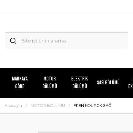
MARKAYA
MOTOR
ELEKTRİK
ŞASİ BÖLÜMÜ
GÖRE
BÖLÜMÜ
BÖLÜMÜ
EK
Anasayfa
MOTOR BÖLÜMÜ
FREN KOL PCX SAĞ