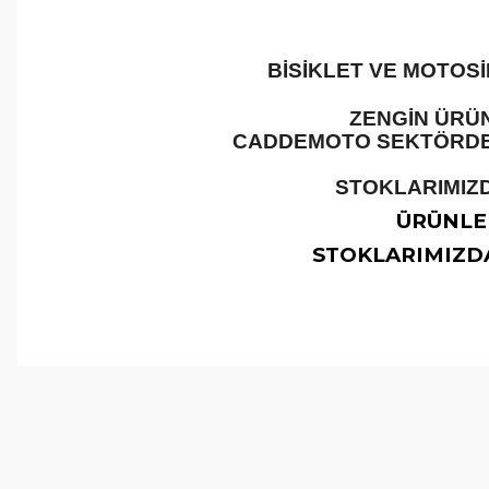
BİSİKLET VE MOTOS
ZENGİN ÜRÜN
CADDEMOTO SEKTÖRDEKİ
STOKLARIMIZD
ÜRÜNLER
STOKLARIMIZDA
Bu ürünün fiyat bilgisi, resim, ürün açıklamalarında ve 
Görüş ve önerileriniz için teşekkür ederiz.
Ürün resmi kalitesiz, bozuk veya görüntülenemiyor.
Ürün açıklamasında eksik bilgiler bulunuyor.
Ürün bilgilerinde hatalar bulunuyor.