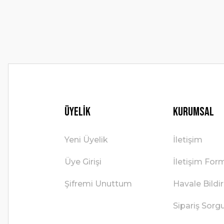
Ürün fiyatı diğer sitelerden daha pahalı.
Bu ürüne benzer farklı alternatifler olmalı.
Üyelik
Kurumsal
Yeni Üyelik
İletişim
Üye Girişi
İletişim For
Şifremi Unuttum
Havale Bild
Sipariş Sorg