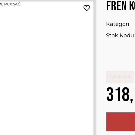
FREN K
Kategori
Stok Kodu
%0 İNDİRİM
318,