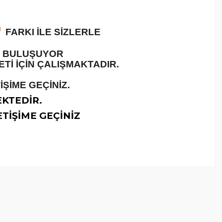
O
FARKI İLE SİZLERLE
LE BULUŞUYOR
İ İÇİN ÇALIŞMAKTADIR.
ŞİME GEÇİNİZ.
EKTEDİR.
TİŞİME GEÇİNİZ
arafımıza iletebilirsiniz.