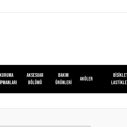
KORUMA
AKSESUAR
Bakım
Bisikle
Aküler
İPMANLARI
BÖLÜMÜ
Ürünleri
Lastikle