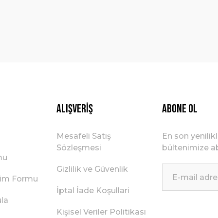
Gönder
Alışveriş
ABONE OL
Mesafeli Satış
En son yenilik
Sözleşmesi
bültenimize ab
mu
Gizlilik ve Güvenlik
irim Formu
İptal İade Koşullari
ula
Kişisel Veriler Politikası