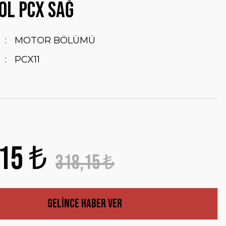
OL PCX SAĞ
MOTOR BÖLÜMÜ
PCX11
15 ₺
318,15 ₺
Gelince Haber Ver