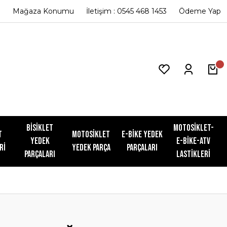
Mağaza Konumu
İletişim : 0545 468 1453
Ödeme Yap
Bisiklet
Motosiklet-
t
Motosiklet
E-Bike Yedek
Yedek
E-Bike-ATV
ri
Yedek Parça
Parçaları
Parçaları
Lastikleri