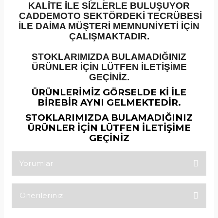
KALİTE İLE SİZLERLE BULUŞUYOR
CADDEMOTO SEKTÖRDEKİ TECRÜBESİ
İLE DAİMA MÜŞTERİ MEMNUNİYETİ İÇİN
ÇALIŞMAKTADIR.
STOKLARIMIZDA BULAMADIĞINIZ
ÜRÜNLER İÇİN LÜTFEN İLETİŞİME
GEÇİNİZ.
ÜRÜNLERİMİZ GÖRSELDE Kİ İLE
BİREBİR AYNI GELMEKTEDİR.
STOKLARIMIZDA BULAMADIĞINIZ
ÜRÜNLER İÇİN LÜTFEN İLETİŞİME
GEÇİNİZ
Yorumlar
Önerileriniz
Bu ürüne ilk yorumu siz yapın!