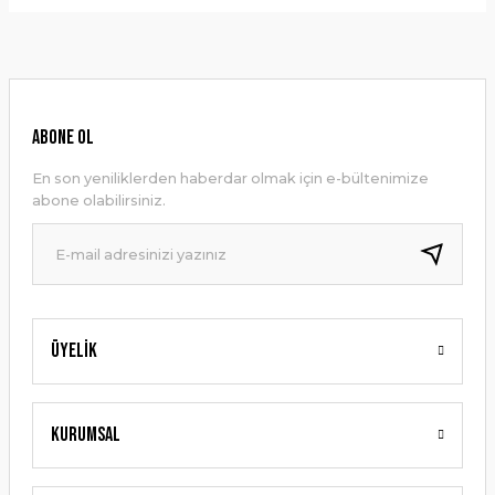
Bu ürünün fiyat bilgisi, resim, ürün açıklamalarında ve diğer
konularda yetersiz gördüğünüz noktaları öneri formunu
Yorum Yaz
kullanarak tarafımıza iletebilirsiniz.
Görüş ve önerileriniz için teşekkür ederiz.
Ürün resmi kalitesiz, bozuk veya görüntülenemiyor.
ABONE OL
Ürün açıklamasında eksik bilgiler bulunuyor.
En son yeniliklerden haberdar olmak için e-bültenimize
Ürün bilgilerinde hatalar bulunuyor.
abone olabilirsiniz.
Ürün fiyatı diğer sitelerden daha pahalı.
Bu ürüne benzer farklı alternatifler olmalı.
Üyelik
Gönder
Kurumsal