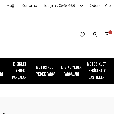
Mağaza Konumu
İletişim : 0545 468 1453
Ödeme Yap
Bisiklet
Motosiklet-
t
Motosiklet
E-Bike Yedek
Yedek
E-Bike-ATV
ri
Yedek Parça
Parçaları
Parçaları
Lastikleri