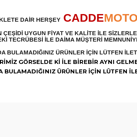
CADDE
MOT
İKLETE DAİR HERŞEY
 ÇEŞİDİ UYGUN FİYAT VE KALİTE İLE SİZLER
 TECRÜBESİ İLE DAİMA MÜŞTERİ MEMNUNİYET
A BULAMADIĞINIZ ÜRÜNLER İÇİN LÜTFEN İLETİ
İMİZ GÖRSELDE Kİ İLE BİREBİR AYNI GELM
 BULAMADIĞINIZ ÜRÜNLER İÇİN LÜTFEN İLE
diğer konularda yetersiz gördüğünüz noktaları öneri formunu kullanarak t
Bu ürüne ilk yorumu siz yapın!
Yorum Yaz