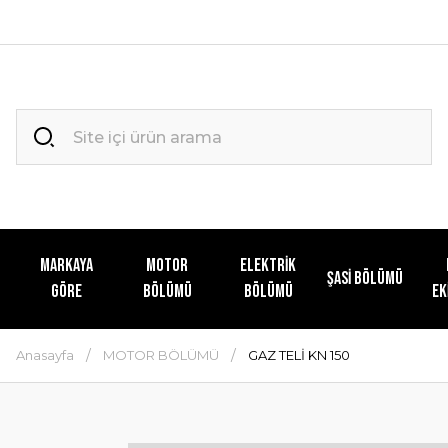
MARKAYA
MOTOR
ELEKTRİK
ŞASİ BÖLÜMÜ
GÖRE
BÖLÜMÜ
BÖLÜMÜ
EK
Anasayfa
MOTOR BÖLÜMÜ
GAZ TELİ KN 150