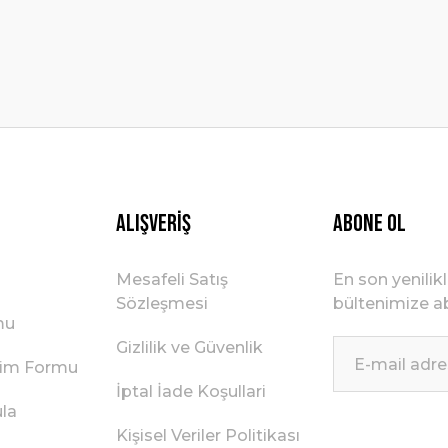
Gönder
Alışveriş
ABONE OL
Mesafeli Satış
En son yenilik
Sözleşmesi
bültenimize ab
mu
Gizlilik ve Güvenlik
irim Formu
İptal İade Koşullari
ula
Kişisel Veriler Politikası