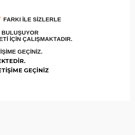
O
FARKI İLE SİZLERLE
LE BULUŞUYOR
İ İÇİN ÇALIŞMAKTADIR.
ŞİME GEÇİNİZ.
EKTEDİR.
TİŞİME GEÇİNİZ
arafımıza iletebilirsiniz.