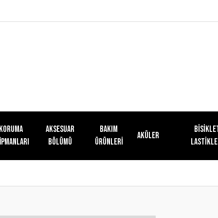
KORUMA
AKSESUAR
Bakım
Bisikle
Aküler
İPMANLARI
BÖLÜMÜ
Ürünleri
Lastikle