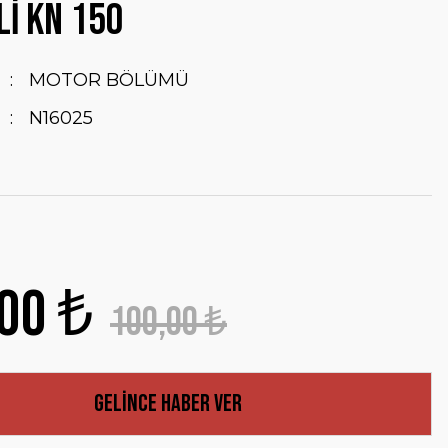
Lİ KN 150
MOTOR BÖLÜMÜ
N16025
00 ₺
100,00 ₺
Gelince Haber Ver