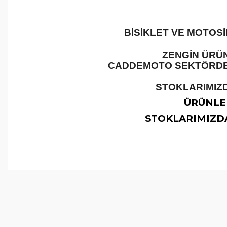
BİSİKLET VE MOTOS
ZENGİN ÜRÜN
CADDEMOTO SEKTÖRDEKİ
STOKLARIMIZD
ÜRÜNLER
STOKLARIMIZDA
Bu ürünün fiyat bilgisi, resim, ürün açıklamalarında ve 
Görüş ve önerileriniz için teşekkür ederiz.
Ürün resmi kalitesiz, bozuk veya görüntülenemiyor.
Ürün açıklamasında eksik bilgiler bulunuyor.
Ürün bilgilerinde hatalar bulunuyor.