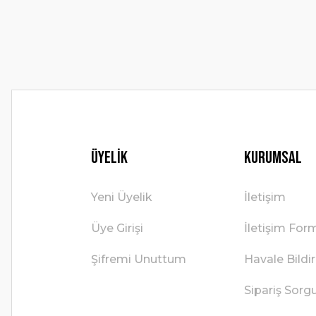
Ürün fiyatı diğer sitelerden daha pahalı.
Bu ürüne benzer farklı alternatifler olmalı.
Üyelik
Kurumsal
Yeni Üyelik
İletişim
Üye Girişi
İletişim For
Şifremi Unuttum
Havale Bild
Sipariş Sorg