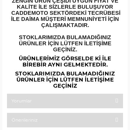
ZENGİN ÜRÜN ÇEŞİDİ UYGUN FİYAT VE
KALİTE İLE SİZLERLE BULUŞUYOR
CADDEMOTO SEKTÖRDEKİ TECRÜBESİ
İLE DAİMA MÜŞTERİ MEMNUNİYETİ İÇİN
ÇALIŞMAKTADIR.
STOKLARIMIZDA BULAMADIĞINIZ
ÜRÜNLER İÇİN LÜTFEN İLETİŞİME
GEÇİNİZ.
ÜRÜNLERİMİZ GÖRSELDE Kİ İLE
BİREBİR AYNI GELMEKTEDİR.
STOKLARIMIZDA BULAMADIĞINIZ
ÜRÜNLER İÇİN LÜTFEN İLETİŞİME
GEÇİNİZ
Yorumlar
Önerileriniz
Bu ürüne ilk yorumu siz yapın!