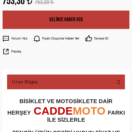
753,30 ₺
753,30 ₺
Gelince Haber Ver
Yorum Yaz
Fiyatı Düşünce Haber Ver
Tavsiye Et
Paylaş
Ürün Bilgisi
BİSİKLET VE MOTOSİKLETE DAİR
CADDE
MOTO
HERŞEY
FARKI
İLE SİZLERLE