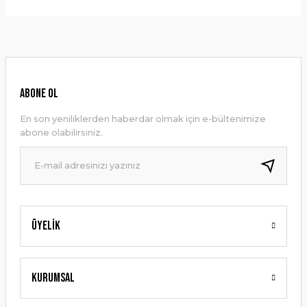
Bu ürünün fiyat bilgisi, resim, ürün açıklamalarında ve diğer
konularda yetersiz gördüğünüz noktaları öneri formunu
Yorum Yaz
kullanarak tarafımıza iletebilirsiniz.
Görüş ve önerileriniz için teşekkür ederiz.
Ürün resmi kalitesiz, bozuk veya görüntülenemiyor.
ABONE OL
Ürün açıklamasında eksik bilgiler bulunuyor.
En son yeniliklerden haberdar olmak için e-bültenimize
Ürün bilgilerinde hatalar bulunuyor.
abone olabilirsiniz.
Ürün fiyatı diğer sitelerden daha pahalı.
Bu ürüne benzer farklı alternatifler olmalı.
Üyelik
Gönder
Kurumsal