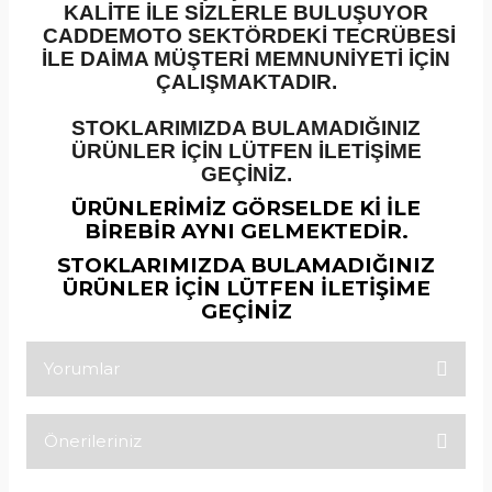
KALİTE İLE SİZLERLE BULUŞUYOR
CADDEMOTO SEKTÖRDEKİ TECRÜBESİ
İLE DAİMA MÜŞTERİ MEMNUNİYETİ İÇİN
ÇALIŞMAKTADIR.
STOKLARIMIZDA BULAMADIĞINIZ
ÜRÜNLER İÇİN LÜTFEN İLETİŞİME
GEÇİNİZ.
ÜRÜNLERİMİZ GÖRSELDE Kİ İLE
BİREBİR AYNI GELMEKTEDİR.
STOKLARIMIZDA BULAMADIĞINIZ
ÜRÜNLER İÇİN LÜTFEN İLETİŞİME
GEÇİNİZ
Yorumlar
Önerileriniz
Bu ürüne ilk yorumu siz yapın!