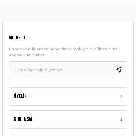
Bu ürünün fiyat bilgisi, resim, ürün açıklamalarında ve diğer
konularda yetersiz gördüğünüz noktaları öneri formunu
Yorum Yaz
kullanarak tarafımıza iletebilirsiniz.
Görüş ve önerileriniz için teşekkür ederiz.
Ürün resmi kalitesiz, bozuk veya görüntülenemiyor.
ABONE OL
Ürün açıklamasında eksik bilgiler bulunuyor.
En son yeniliklerden haberdar olmak için e-bültenimize
Ürün bilgilerinde hatalar bulunuyor.
abone olabilirsiniz.
Ürün fiyatı diğer sitelerden daha pahalı.
Bu ürüne benzer farklı alternatifler olmalı.
Üyelik
Gönder
Kurumsal