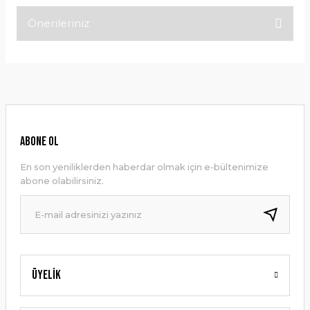
Önerileriniz
Bu ürüne ilk yorumu siz yapın!
Bu ürünün fiyat bilgisi, resim, ürün açıklamalarında ve diğer
konularda yetersiz gördüğünüz noktaları öneri formunu
Yorum Yaz
kullanarak tarafımıza iletebilirsiniz.
Görüş ve önerileriniz için teşekkür ederiz.
Ürün resmi kalitesiz, bozuk veya görüntülenemiyor.
ABONE OL
Ürün açıklamasında eksik bilgiler bulunuyor.
En son yeniliklerden haberdar olmak için e-bültenimize
Ürün bilgilerinde hatalar bulunuyor.
abone olabilirsiniz.
Ürün fiyatı diğer sitelerden daha pahalı.
Bu ürüne benzer farklı alternatifler olmalı.
Üyelik
Gönder