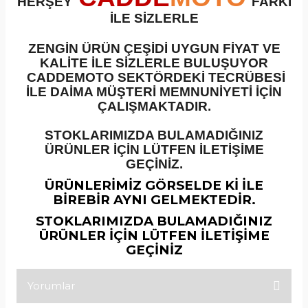
HERŞEY
FARKI
İLE SİZLERLE
ZENGİN ÜRÜN ÇEŞİDİ UYGUN FİYAT VE
KALİTE İLE SİZLERLE BULUŞUYOR
CADDEMOTO SEKTÖRDEKİ TECRÜBESİ
İLE DAİMA MÜŞTERİ MEMNUNİYETİ İÇİN
ÇALIŞMAKTADIR.
STOKLARIMIZDA BULAMADIĞINIZ
ÜRÜNLER İÇİN LÜTFEN İLETİŞİME
GEÇİNİZ.
ÜRÜNLERİMİZ GÖRSELDE Kİ İLE
BİREBİR AYNI GELMEKTEDİR.
STOKLARIMIZDA BULAMADIĞINIZ
ÜRÜNLER İÇİN LÜTFEN İLETİŞİME
GEÇİNİZ
Yorumlar