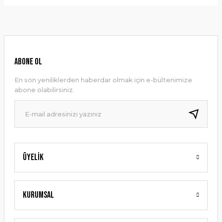
Bu ürünün fiyat bilgisi, resim, ürün açıklamalarında ve diğer
konularda yetersiz gördüğünüz noktaları öneri formunu
Yorum Yaz
kullanarak tarafımıza iletebilirsiniz.
Görüş ve önerileriniz için teşekkür ederiz.
Ürün resmi kalitesiz, bozuk veya görüntülenemiyor.
ABONE OL
Ürün açıklamasında eksik bilgiler bulunuyor.
En son yeniliklerden haberdar olmak için e-bültenimize
Ürün bilgilerinde hatalar bulunuyor.
abone olabilirsiniz.
Ürün fiyatı diğer sitelerden daha pahalı.
Bu ürüne benzer farklı alternatifler olmalı.
Üyelik
Gönder
Kurumsal