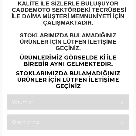
KALİTE İLE SİZLERLE BULUŞUYOR
CADDEMOTO SEKTÖRDEKİ TECRÜBESİ
İLE DAİMA MÜŞTERİ MEMNUNİYETİ İÇİN
ÇALIŞMAKTADIR.
STOKLARIMIZDA BULAMADIĞINIZ
ÜRÜNLER İÇİN LÜTFEN İLETİŞİME
GEÇİNİZ.
ÜRÜNLERİMİZ GÖRSELDE Kİ İLE
BİREBİR AYNI GELMEKTEDİR.
STOKLARIMIZDA BULAMADIĞINIZ
ÜRÜNLER İÇİN LÜTFEN İLETİŞİME
GEÇİNİZ
Yorumlar
Önerileriniz
Bu ürüne ilk yorumu siz yapın!