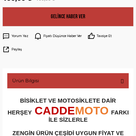
Gelince Haber Ver
Yorum Yaz
Fiyatı Düşünce Haber Ver
Tavsiye Et
Paylaş
Ürün Bilgisi
BİSİKLET VE MOTOSİKLETE DAİR
CADDE
MOTO
HERŞEY
FARKI
İLE SİZLERLE
ZENGİN ÜRÜN ÇEŞİDİ UYGUN FİYAT VE