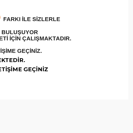
O
FARKI İLE SİZLERLE
LE BULUŞUYOR
İ İÇİN ÇALIŞMAKTADIR.
ŞİME GEÇİNİZ.
EKTEDİR.
TİŞİME GEÇİNİZ
arafımıza iletebilirsiniz.