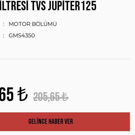
iltresi TVS Jupiter125
MOTOR BÖLÜMÜ
GMS4350
65 ₺
205,65 ₺
Gelince Haber Ver