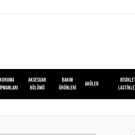
KORUMA
AKSESUAR
Bakım
Bisikle
Aküler
İPMANLARI
BÖLÜMÜ
Ürünleri
Lastikle