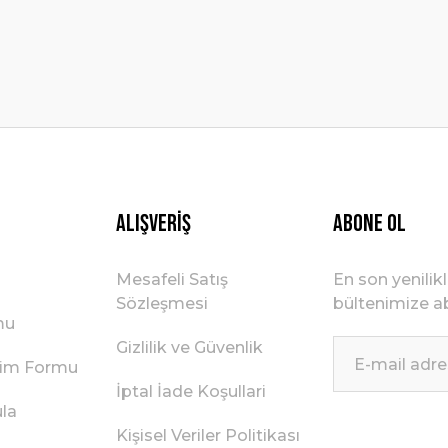
Gönder
Alışveriş
ABONE OL
Mesafeli Satış
En son yenilik
Sözleşmesi
bültenimize ab
mu
Gizlilik ve Güvenlik
irim Formu
İptal İade Koşullari
ula
Kişisel Veriler Politikası