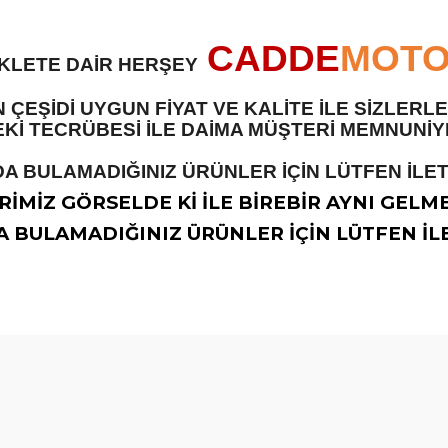
CADDE
MOT
İKLETE DAİR HERŞEY
 ÇEŞİDİ UYGUN FİYAT VE KALİTE İLE SİZLER
 TECRÜBESİ İLE DAİMA MÜŞTERİ MEMNUNİYET
A BULAMADIĞINIZ ÜRÜNLER İÇİN LÜTFEN İLETİ
İMİZ GÖRSELDE Kİ İLE BİREBİR AYNI GELM
 BULAMADIĞINIZ ÜRÜNLER İÇİN LÜTFEN İLE
diğer konularda yetersiz gördüğünüz noktaları öneri formunu kullanarak t
Bu ürüne ilk yorumu siz yapın!
Yorum Yaz