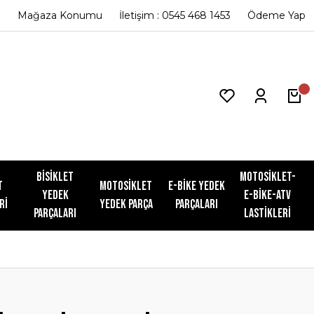
Mağaza Konumu
İletişim : 0545 468 1453
Ödeme Yap
Bisiklet
Motosiklet-
t
Motosiklet
E-Bike Yedek
Yedek
E-Bike-ATV
ri
Yedek Parça
Parçaları
Parçaları
Lastikleri