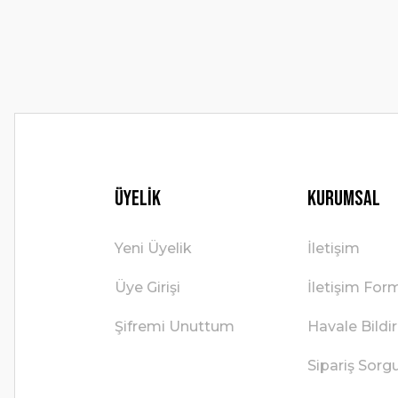
Ürün fiyatı diğer sitelerden daha pahalı.
Bu ürüne benzer farklı alternatifler olmalı.
Üyelik
Kurumsal
Yeni Üyelik
İletişim
Üye Girişi
İletişim For
Şifremi Unuttum
Havale Bild
Sipariş Sorg