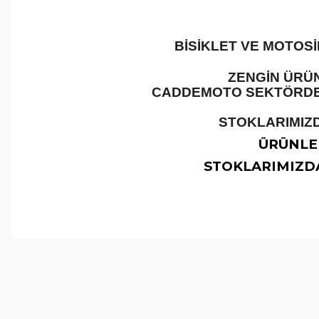
BİSİKLET VE MOTOS
ZENGİN ÜRÜN
CADDEMOTO SEKTÖRDEKİ
STOKLARIMIZD
ÜRÜNLER
STOKLARIMIZDA
Bu ürünün fiyat bilgisi, resim, ürün açıklamalarında ve 
Görüş ve önerileriniz için teşekkür ederiz.
Ürün resmi kalitesiz, bozuk veya görüntülenemiyor.
Ürün açıklamasında eksik bilgiler bulunuyor.
Ürün bilgilerinde hatalar bulunuyor.