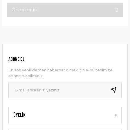
Önerileriniz
Bu ürüne ilk yorumu siz yapın!
Bu ürünün fiyat bilgisi, resim, ürün açıklamalarında ve diğer
konularda yetersiz gördüğünüz noktaları öneri formunu
Yorum Yaz
kullanarak tarafımıza iletebilirsiniz.
Görüş ve önerileriniz için teşekkür ederiz.
Ürün resmi kalitesiz, bozuk veya görüntülenemiyor.
ABONE OL
Ürün açıklamasında eksik bilgiler bulunuyor.
En son yeniliklerden haberdar olmak için e-bültenimize
Ürün bilgilerinde hatalar bulunuyor.
abone olabilirsiniz.
Ürün fiyatı diğer sitelerden daha pahalı.
Bu ürüne benzer farklı alternatifler olmalı.
Üyelik
Gönder