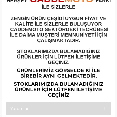
HERŞEY
FARKI
İLE SİZLERLE
ZENGİN ÜRÜN ÇEŞİDİ UYGUN FİYAT VE
KALİTE İLE SİZLERLE BULUŞUYOR
CADDEMOTO SEKTÖRDEKİ TECRÜBESİ
İLE DAİMA MÜŞTERİ MEMNUNİYETİ İÇİN
ÇALIŞMAKTADIR.
STOKLARIMIZDA BULAMADIĞINIZ
ÜRÜNLER İÇİN LÜTFEN İLETİŞİME
GEÇİNİZ.
ÜRÜNLERİMİZ GÖRSELDE Kİ İLE
BİREBİR AYNI GELMEKTEDİR.
STOKLARIMIZDA BULAMADIĞINIZ
ÜRÜNLER İÇİN LÜTFEN İLETİŞİME
GEÇİNİZ
Yorumlar