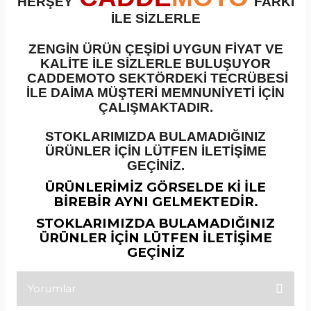
HERŞEY
FARKI
İLE SİZLERLE
ZENGİN ÜRÜN ÇEŞİDİ UYGUN FİYAT VE
KALİTE İLE SİZLERLE BULUŞUYOR
CADDEMOTO SEKTÖRDEKİ TECRÜBESİ
İLE DAİMA MÜŞTERİ MEMNUNİYETİ İÇİN
ÇALIŞMAKTADIR.
STOKLARIMIZDA BULAMADIĞINIZ
ÜRÜNLER İÇİN LÜTFEN İLETİŞİME
GEÇİNİZ.
ÜRÜNLERİMİZ GÖRSELDE Kİ İLE
BİREBİR AYNI GELMEKTEDİR.
STOKLARIMIZDA BULAMADIĞINIZ
ÜRÜNLER İÇİN LÜTFEN İLETİŞİME
GEÇİNİZ
Yorumlar