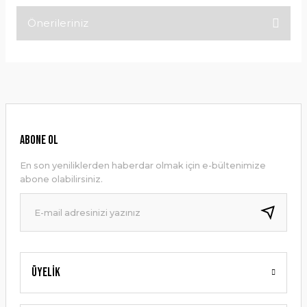
Önerileriniz
Bu ürüne ilk yorumu siz yapın!
Bu ürünün fiyat bilgisi, resim, ürün açıklamalarında ve diğer
konularda yetersiz gördüğünüz noktaları öneri formunu
Yorum Yaz
kullanarak tarafımıza iletebilirsiniz.
Görüş ve önerileriniz için teşekkür ederiz.
Ürün resmi kalitesiz, bozuk veya görüntülenemiyor.
ABONE OL
Ürün açıklamasında eksik bilgiler bulunuyor.
En son yeniliklerden haberdar olmak için e-bültenimize
Ürün bilgilerinde hatalar bulunuyor.
abone olabilirsiniz.
Ürün fiyatı diğer sitelerden daha pahalı.
Bu ürüne benzer farklı alternatifler olmalı.
Üyelik
Gönder