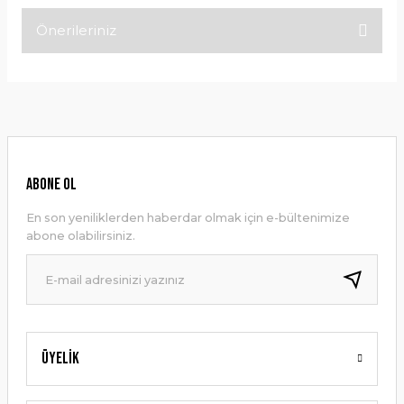
Önerileriniz
Bu ürüne ilk yorumu siz yapın!
Bu ürünün fiyat bilgisi, resim, ürün açıklamalarında ve diğer
konularda yetersiz gördüğünüz noktaları öneri formunu
Yorum Yaz
kullanarak tarafımıza iletebilirsiniz.
Görüş ve önerileriniz için teşekkür ederiz.
Ürün resmi kalitesiz, bozuk veya görüntülenemiyor.
ABONE OL
Ürün açıklamasında eksik bilgiler bulunuyor.
En son yeniliklerden haberdar olmak için e-bültenimize
Ürün bilgilerinde hatalar bulunuyor.
abone olabilirsiniz.
Ürün fiyatı diğer sitelerden daha pahalı.
Bu ürüne benzer farklı alternatifler olmalı.
Üyelik
Gönder