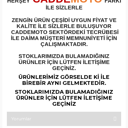
HERŞEY
FARKI
İLE SİZLERLE
ZENGİN ÜRÜN ÇEŞİDİ UYGUN FİYAT VE
KALİTE İLE SİZLERLE BULUŞUYOR
CADDEMOTO SEKTÖRDEKİ TECRÜBESİ
İLE DAİMA MÜŞTERİ MEMNUNİYETİ İÇİN
ÇALIŞMAKTADIR.
STOKLARIMIZDA BULAMADIĞINIZ
ÜRÜNLER İÇİN LÜTFEN İLETİŞİME
GEÇİNİZ.
ÜRÜNLERİMİZ GÖRSELDE Kİ İLE
BİREBİR AYNI GELMEKTEDİR.
STOKLARIMIZDA BULAMADIĞINIZ
ÜRÜNLER İÇİN LÜTFEN İLETİŞİME
GEÇİNİZ
Yorumlar