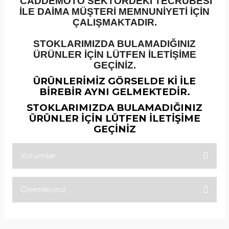
CADDEMOTO SEKTÖRDEKİ TECRÜBESİ
İLE DAİMA MÜŞTERİ MEMNUNİYETİ İÇİN
ÇALIŞMAKTADIR.
STOKLARIMIZDA BULAMADIĞINIZ
ÜRÜNLER İÇİN LÜTFEN İLETİŞİME
GEÇİNİZ.
ÜRÜNLERİMİZ GÖRSELDE Kİ İLE
BİREBİR AYNI GELMEKTEDİR.
STOKLARIMIZDA BULAMADIĞINIZ
ÜRÜNLER İÇİN LÜTFEN İLETİŞİME
GEÇİNİZ
Yorumlar
Önerileriniz
Bu ürüne ilk yorumu siz yapın!
Bu ürünün fiyat bilgisi, resim, ürün açıklamalarında ve diğer
konularda yetersiz gördüğünüz noktaları öneri formunu