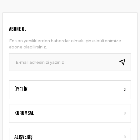
Yorum Yaz
kullanarak tarafımıza iletebilirsiniz.
Görüş ve önerileriniz için teşekkür ederiz.
Ürün resmi kalitesiz, bozuk veya görüntülenemiyor.
ABONE OL
Ürün açıklamasında eksik bilgiler bulunuyor.
En son yeniliklerden haberdar olmak için e-bültenimize
Ürün bilgilerinde hatalar bulunuyor.
abone olabilirsiniz.
Ürün fiyatı diğer sitelerden daha pahalı.
Bu ürüne benzer farklı alternatifler olmalı.
Üyelik
Gönder
Kurumsal
Alışveriş