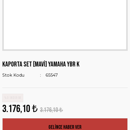
KAPORTA SET [MAVİ] YAMAHA YBR K
Stok Kodu
65547
%0 İNDİRİM
3.176,10 ₺
3.176,10 ₺
Gelince Haber Ver