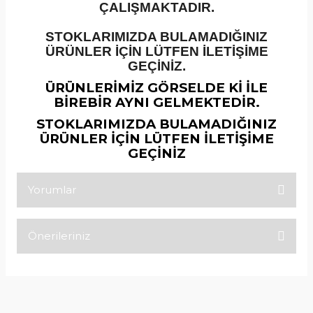
ÇALIŞMAKTADIR.
STOKLARIMIZDA BULAMADIĞINIZ
ÜRÜNLER İÇİN LÜTFEN İLETİŞİME
GEÇİNİZ.
ÜRÜNLERİMİZ GÖRSELDE Kİ İLE
BİREBİR AYNI GELMEKTEDİR.
STOKLARIMIZDA BULAMADIĞINIZ
ÜRÜNLER İÇİN LÜTFEN İLETİŞİME
GEÇİNİZ
Yorumlar
Önerileriniz
Bu ürüne ilk yorumu siz yapın!
Bu ürünün fiyat bilgisi, resim, ürün açıklamalarında ve diğer
konularda yetersiz gördüğünüz noktaları öneri formunu
Yorum Yaz
kullanarak tarafımıza iletebilirsiniz.