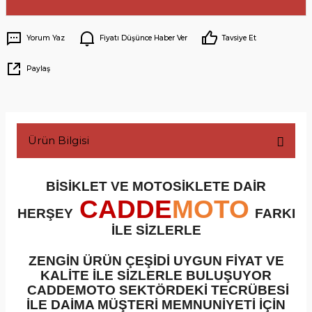
Yorum Yaz
Fiyatı Düşünce Haber Ver
Tavsiye Et
Paylaş
Ürün Bilgisi
BİSİKLET VE MOTOSİKLETE DAİR
CADDE
MOTO
HERŞEY
FARKI
İLE SİZLERLE
ZENGİN ÜRÜN ÇEŞİDİ UYGUN FİYAT VE
KALİTE İLE SİZLERLE BULUŞUYOR
CADDEMOTO SEKTÖRDEKİ TECRÜBESİ
İLE DAİMA MÜŞTERİ MEMNUNİYETİ İÇİN