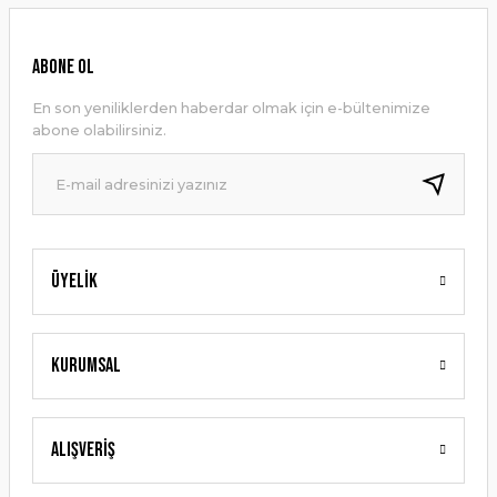
Görüş ve önerileriniz için teşekkür ederiz.
Ürün resmi kalitesiz, bozuk veya görüntülenemiyor.
ABONE OL
Ürün açıklamasında eksik bilgiler bulunuyor.
En son yeniliklerden haberdar olmak için e-bültenimize
Ürün bilgilerinde hatalar bulunuyor.
abone olabilirsiniz.
Ürün fiyatı diğer sitelerden daha pahalı.
Bu ürüne benzer farklı alternatifler olmalı.
Üyelik
Gönder
Kurumsal
Alışveriş