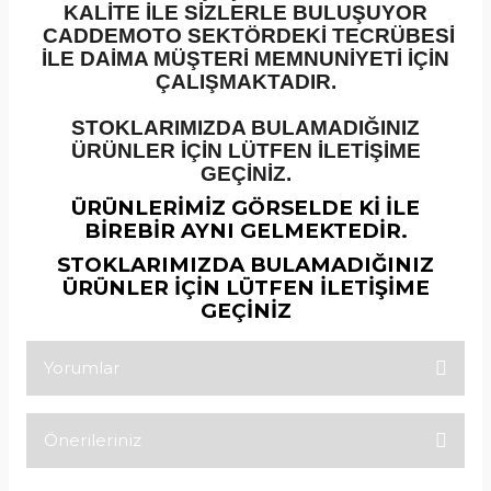
KALİTE İLE SİZLERLE BULUŞUYOR
CADDEMOTO SEKTÖRDEKİ TECRÜBESİ
İLE DAİMA MÜŞTERİ MEMNUNİYETİ İÇİN
ÇALIŞMAKTADIR.
STOKLARIMIZDA BULAMADIĞINIZ
ÜRÜNLER İÇİN LÜTFEN İLETİŞİME
GEÇİNİZ.
ÜRÜNLERİMİZ GÖRSELDE Kİ İLE
BİREBİR AYNI GELMEKTEDİR.
STOKLARIMIZDA BULAMADIĞINIZ
ÜRÜNLER İÇİN LÜTFEN İLETİŞİME
GEÇİNİZ
Yorumlar
Önerileriniz
Bu ürüne ilk yorumu siz yapın!