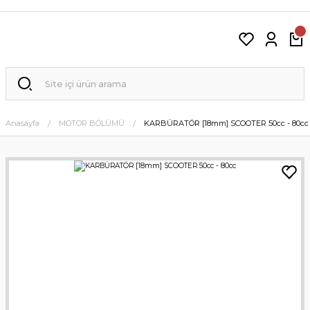
Anasayfa
MOTOR BÖLÜMÜ
KARBÜRATÖR [18mm] SCOOTER 50cc - 80cc