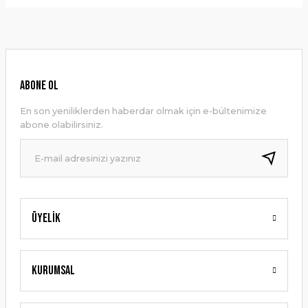
Bu ürünün fiyat bilgisi, resim, ürün açıklamalarında ve diğer
konularda yetersiz gördüğünüz noktaları öneri formunu
Yorum Yaz
kullanarak tarafımıza iletebilirsiniz.
Görüş ve önerileriniz için teşekkür ederiz.
Ürün resmi kalitesiz, bozuk veya görüntülenemiyor.
ABONE OL
Ürün açıklamasında eksik bilgiler bulunuyor.
En son yeniliklerden haberdar olmak için e-bültenimize
Ürün bilgilerinde hatalar bulunuyor.
abone olabilirsiniz.
Ürün fiyatı diğer sitelerden daha pahalı.
Bu ürüne benzer farklı alternatifler olmalı.
Üyelik
Gönder
Kurumsal