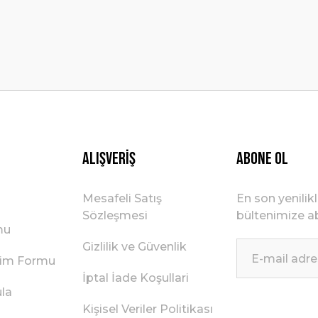
Gönder
Alışveriş
ABONE OL
Mesafeli Satış
En son yenilik
Sözleşmesi
bültenimize ab
mu
Gizlilik ve Güvenlik
irim Formu
İptal İade Koşullari
ula
Kişisel Veriler Politikası