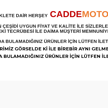
CADDE
MOT
İKLETE DAİR HERŞEY
 ÇEŞİDİ UYGUN FİYAT VE KALİTE İLE SİZLER
 TECRÜBESİ İLE DAİMA MÜŞTERİ MEMNUNİYET
A BULAMADIĞINIZ ÜRÜNLER İÇİN LÜTFEN İLETİ
İMİZ GÖRSELDE Kİ İLE BİREBİR AYNI GELM
 BULAMADIĞINIZ ÜRÜNLER İÇİN LÜTFEN İLE
diğer konularda yetersiz gördüğünüz noktaları öneri formunu kullanarak t
Bu ürüne ilk yorumu siz yapın!
Yorum Yaz