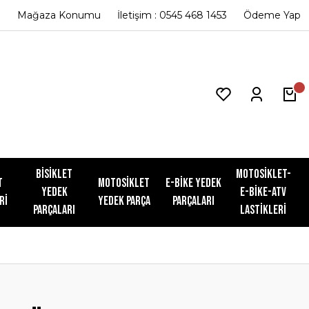
Mağaza Konumu
İletişim : 0545 468 1453
Ödeme Yap
Bisiklet
Motosiklet-
t
Motosiklet
E-Bike Yedek
Yedek
E-Bike-ATV
ri
Yedek Parça
Parçaları
Parçaları
Lastikleri