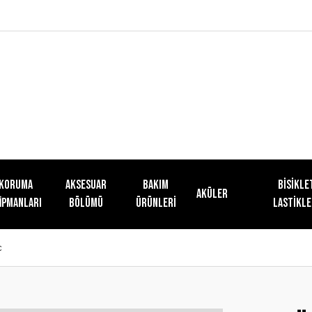
KORUMA
AKSESUAR
Bakım
Bisikle
Aküler
İPMANLARI
BÖLÜMÜ
Ürünleri
Lastikle
c