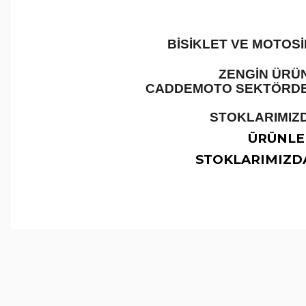
BİSİKLET VE MOTOS
ZENGİN ÜRÜN
CADDEMOTO SEKTÖRDEKİ
STOKLARIMIZD
ÜRÜNLER
STOKLARIMIZDA
Bu ürünün fiyat bilgisi, resim, ürün açıklamalarında ve 
Görüş ve önerileriniz için teşekkür ederiz.
Ürün resmi kalitesiz, bozuk veya görüntülenemiyor.
Ürün açıklamasında eksik bilgiler bulunuyor.
Ürün bilgilerinde hatalar bulunuyor.