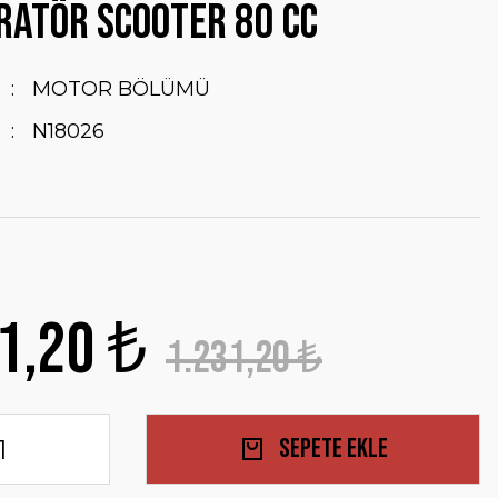
ATÖR SCOOTER 80 cc
MOTOR BÖLÜMÜ
N18026
1,20 ₺
1.231,20 ₺
Sepete Ekle