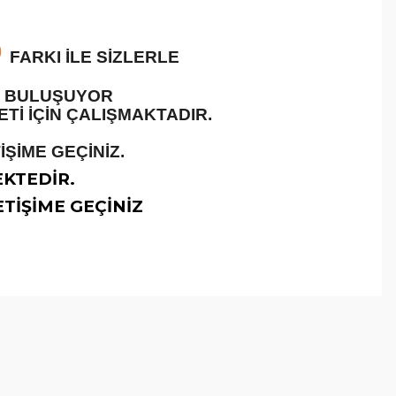
O
FARKI İLE SİZLERLE
LE BULUŞUYOR
İ İÇİN ÇALIŞMAKTADIR.
ŞİME GEÇİNİZ.
EKTEDİR.
TİŞİME GEÇİNİZ
arafımıza iletebilirsiniz.