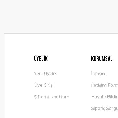
Ürün fiyatı diğer sitelerden daha pahalı.
Bu ürüne benzer farklı alternatifler olmalı.
Üyelik
Kurumsal
Yeni Üyelik
İletişim
Üye Girişi
İletişim For
Şifremi Unuttum
Havale Bild
Sipariş Sorg