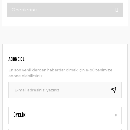
Önerileriniz
Bu ürüne ilk yorumu siz yapın!
Bu ürünün fiyat bilgisi, resim, ürün açıklamalarında ve diğer
konularda yetersiz gördüğünüz noktaları öneri formunu
Yorum Yaz
kullanarak tarafımıza iletebilirsiniz.
Görüş ve önerileriniz için teşekkür ederiz.
Ürün resmi kalitesiz, bozuk veya görüntülenemiyor.
ABONE OL
Ürün açıklamasında eksik bilgiler bulunuyor.
En son yeniliklerden haberdar olmak için e-bültenimize
Ürün bilgilerinde hatalar bulunuyor.
abone olabilirsiniz.
Ürün fiyatı diğer sitelerden daha pahalı.
Bu ürüne benzer farklı alternatifler olmalı.
Üyelik
Gönder