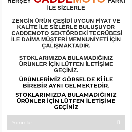
HERŞEY
FARKI
İLE SİZLERLE
ZENGİN ÜRÜN ÇEŞİDİ UYGUN FİYAT VE
KALİTE İLE SİZLERLE BULUŞUYOR
CADDEMOTO SEKTÖRDEKİ TECRÜBESİ
İLE DAİMA MÜŞTERİ MEMNUNİYETİ İÇİN
ÇALIŞMAKTADIR.
STOKLARIMIZDA BULAMADIĞINIZ
ÜRÜNLER İÇİN LÜTFEN İLETİŞİME
GEÇİNİZ.
ÜRÜNLERİMİZ GÖRSELDE Kİ İLE
BİREBİR AYNI GELMEKTEDİR.
STOKLARIMIZDA BULAMADIĞINIZ
ÜRÜNLER İÇİN LÜTFEN İLETİŞİME
GEÇİNİZ
Yorumlar