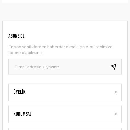
Bu ürünün fiyat bilgisi, resim, ürün açıklamalarında ve diğer
konularda yetersiz gördüğünüz noktaları öneri formunu
Yorum Yaz
kullanarak tarafımıza iletebilirsiniz.
Görüş ve önerileriniz için teşekkür ederiz.
Ürün resmi kalitesiz, bozuk veya görüntülenemiyor.
ABONE OL
Ürün açıklamasında eksik bilgiler bulunuyor.
En son yeniliklerden haberdar olmak için e-bültenimize
Ürün bilgilerinde hatalar bulunuyor.
abone olabilirsiniz.
Ürün fiyatı diğer sitelerden daha pahalı.
Bu ürüne benzer farklı alternatifler olmalı.
Üyelik
Gönder
Kurumsal