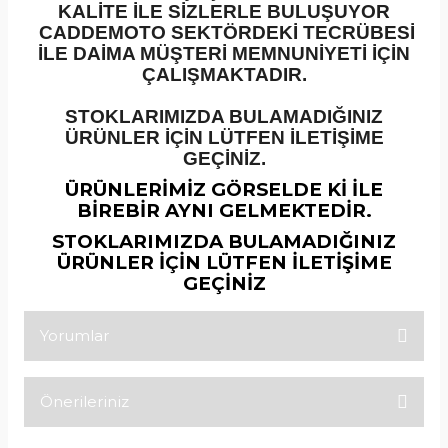
KALİTE İLE SİZLERLE BULUŞUYOR
CADDEMOTO SEKTÖRDEKİ TECRÜBESİ
İLE DAİMA MÜŞTERİ MEMNUNİYETİ İÇİN
ÇALIŞMAKTADIR.
STOKLARIMIZDA BULAMADIĞINIZ
ÜRÜNLER İÇİN LÜTFEN İLETİŞİME
GEÇİNİZ.
ÜRÜNLERİMİZ GÖRSELDE Kİ İLE
BİREBİR AYNI GELMEKTEDİR.
STOKLARIMIZDA BULAMADIĞINIZ
ÜRÜNLER İÇİN LÜTFEN İLETİŞİME
GEÇİNİZ
Yorumlar
Önerileriniz
Bu ürüne ilk yorumu siz yapın!