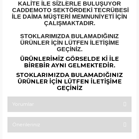
KALİTE İLE SİZLERLE BULUŞUYOR
CADDEMOTO SEKTÖRDEKİ TECRÜBESİ
İLE DAİMA MÜŞTERİ MEMNUNİYETİ İÇİN
ÇALIŞMAKTADIR.
STOKLARIMIZDA BULAMADIĞINIZ
ÜRÜNLER İÇİN LÜTFEN İLETİŞİME
GEÇİNİZ.
ÜRÜNLERİMİZ GÖRSELDE Kİ İLE
BİREBİR AYNI GELMEKTEDİR.
STOKLARIMIZDA BULAMADIĞINIZ
ÜRÜNLER İÇİN LÜTFEN İLETİŞİME
GEÇİNİZ
Yorumlar
Önerileriniz
Bu ürüne ilk yorumu siz yapın!