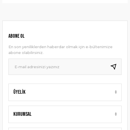
Bu ürünün fiyat bilgisi, resim, ürün açıklamalarında ve diğer
konularda yetersiz gördüğünüz noktaları öneri formunu
Yorum Yaz
kullanarak tarafımıza iletebilirsiniz.
Görüş ve önerileriniz için teşekkür ederiz.
Ürün resmi kalitesiz, bozuk veya görüntülenemiyor.
ABONE OL
Ürün açıklamasında eksik bilgiler bulunuyor.
En son yeniliklerden haberdar olmak için e-bültenimize
Ürün bilgilerinde hatalar bulunuyor.
abone olabilirsiniz.
Ürün fiyatı diğer sitelerden daha pahalı.
Bu ürüne benzer farklı alternatifler olmalı.
Üyelik
Gönder
Kurumsal