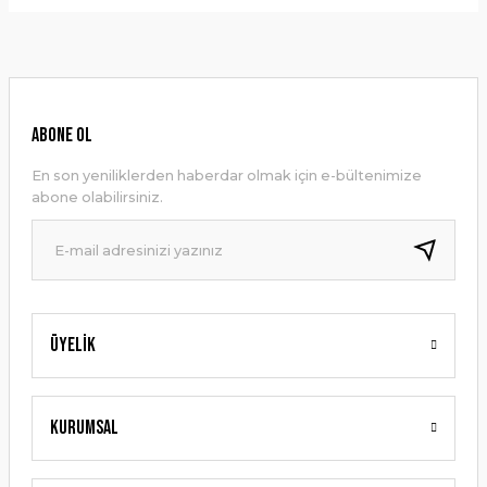
Bu ürünün fiyat bilgisi, resim, ürün açıklamalarında ve diğer
konularda yetersiz gördüğünüz noktaları öneri formunu
Yorum Yaz
kullanarak tarafımıza iletebilirsiniz.
Görüş ve önerileriniz için teşekkür ederiz.
Ürün resmi kalitesiz, bozuk veya görüntülenemiyor.
ABONE OL
Ürün açıklamasında eksik bilgiler bulunuyor.
En son yeniliklerden haberdar olmak için e-bültenimize
Ürün bilgilerinde hatalar bulunuyor.
abone olabilirsiniz.
Ürün fiyatı diğer sitelerden daha pahalı.
Bu ürüne benzer farklı alternatifler olmalı.
Üyelik
Gönder
Kurumsal