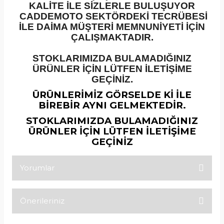
KALİTE İLE SİZLERLE BULUŞUYOR
CADDEMOTO SEKTÖRDEKİ TECRÜBESİ
İLE DAİMA MÜŞTERİ MEMNUNİYETİ İÇİN
ÇALIŞMAKTADIR.
STOKLARIMIZDA BULAMADIĞINIZ
ÜRÜNLER İÇİN LÜTFEN İLETİŞİME
GEÇİNİZ.
ÜRÜNLERİMİZ GÖRSELDE Kİ İLE
BİREBİR AYNI GELMEKTEDİR.
STOKLARIMIZDA BULAMADIĞINIZ
ÜRÜNLER İÇİN LÜTFEN İLETİŞİME
GEÇİNİZ
Yorumlar
Önerileriniz
Bu ürüne ilk yorumu siz yapın!