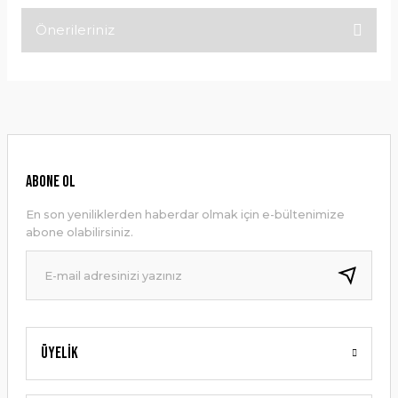
Önerileriniz
Bu ürüne ilk yorumu siz yapın!
Bu ürünün fiyat bilgisi, resim, ürün açıklamalarında ve diğer
konularda yetersiz gördüğünüz noktaları öneri formunu
Yorum Yaz
kullanarak tarafımıza iletebilirsiniz.
Görüş ve önerileriniz için teşekkür ederiz.
Ürün resmi kalitesiz, bozuk veya görüntülenemiyor.
ABONE OL
Ürün açıklamasında eksik bilgiler bulunuyor.
En son yeniliklerden haberdar olmak için e-bültenimize
Ürün bilgilerinde hatalar bulunuyor.
abone olabilirsiniz.
Ürün fiyatı diğer sitelerden daha pahalı.
Bu ürüne benzer farklı alternatifler olmalı.
Üyelik
Gönder