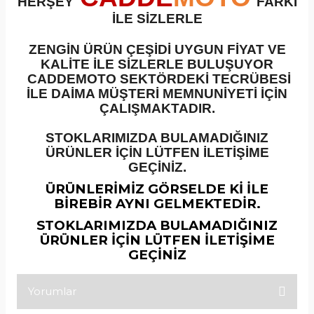
HERŞEY
FARKI
İLE SİZLERLE
ZENGİN ÜRÜN ÇEŞİDİ UYGUN FİYAT VE
KALİTE İLE SİZLERLE BULUŞUYOR
CADDEMOTO SEKTÖRDEKİ TECRÜBESİ
İLE DAİMA MÜŞTERİ MEMNUNİYETİ İÇİN
ÇALIŞMAKTADIR.
STOKLARIMIZDA BULAMADIĞINIZ
ÜRÜNLER İÇİN LÜTFEN İLETİŞİME
GEÇİNİZ.
ÜRÜNLERİMİZ GÖRSELDE Kİ İLE
BİREBİR AYNI GELMEKTEDİR.
STOKLARIMIZDA BULAMADIĞINIZ
ÜRÜNLER İÇİN LÜTFEN İLETİŞİME
GEÇİNİZ
Yorumlar